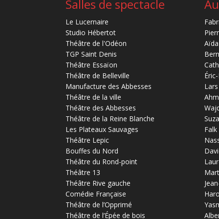
Salles de spectacle
Au
Le Lucernaire
Fabr
Studio Hébertot
Pier
Théâtre de l'Odéon
Aïda
TGP Saint Denis
Bern
Théâtre Essaïon
Cath
Théâtre de Belleville
Éric
Manufacture des Abbesses
Lars
Théâtre de la ville
Ahm
Théâtre des Abbesses
Waj
Théâtre de la Reine Blanche
Suz
Les Plateaux Sauvages
Falk
Théâtre Lepic
Nas
Bouffes du Nord
Davi
Théâtre du Rond-point
Laur
Théâtre 13
Mart
Théâtre Rive gauche
Jean
Comédie Française
Haro
Théâtre de l’Opprimé
Yas
Théâtre de l’Épée de bois
Albe