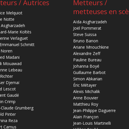
teurs / Autrices
Metteurs /
metteuses en sc
ice Melquiot
re Notte
Aïda Asgharzadeh
 Asgharzadeh
Joël Pommerat
ard-Marie Koltès
Steve Suissa
erine Verlaguet
Bruno Banon
-Emmanuel Schmitt
Ariane Mnouchkine
 Noren
Alexandre Zeff
ed Madani
Pauline Bureau
di Mouawad
Johanna Boyé
anne Lebeau
Guillaume Barbot
 Richter
Simon Abkarian
ser Djemaï
Éric Métayer
d Lescot
Alexis Michalik
ent Gaudé
Anne Bouvier
in Crimp
Matthieu Roy
-Claude Grumberg
Jean-Philippe Daguerre
ld Pinter
Alain Françon
mina Reza
Jean-Louis Martinelli
rt Camus