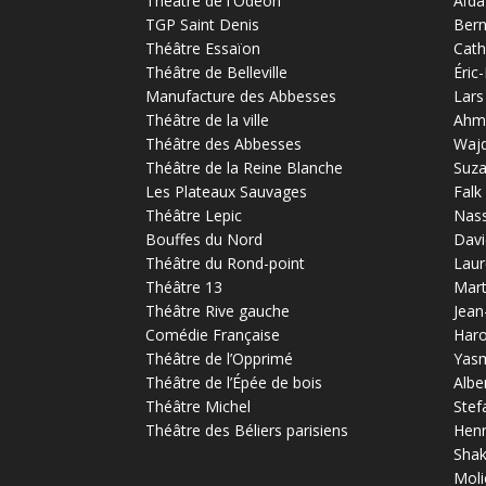
Théâtre de l'Odéon
Aïda
TGP Saint Denis
Bern
Théâtre Essaïon
Cath
Théâtre de Belleville
Éric
Manufacture des Abbesses
Lars
Théâtre de la ville
Ahm
Théâtre des Abbesses
Waj
Théâtre de la Reine Blanche
Suz
Les Plateaux Sauvages
Falk
Théâtre Lepic
Nas
Bouffes du Nord
Davi
Théâtre du Rond-point
Laur
Théâtre 13
Mart
Théâtre Rive gauche
Jean
Comédie Française
Haro
Théâtre de l’Opprimé
Yas
Théâtre de l’Épée de bois
Albe
Théâtre Michel
Stef
Théâtre des Béliers parisiens
Henr
Sha
Moli