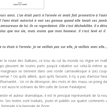
eurs amis. L’un était parti à l’armée et avait fait promettre à l’aut
ul l’ami était autorisé à voir ses genoux quand elle lavait ses jambe
moureuse de lui. Ils se regardaient. Elle s’est déshabillée. Il a dét
lus que ma vie, mais moins que mon honneur. Il s’est levé et il 
tu étais à l’armée. Je ne veillais pas sur elle, je veillais avec elle…
ller la route des Balkans, ce trou du cul du monde où règne en maît
ups pleuvent de toutes parts jusqu’à s’abattre sur celui-là même qu
, marginaux se tiennent dans une ronde carnavalesque à (se) coup
mar ? Où qu’ils aillent, quoi qu’ils fassent, il n’y a pas d’amour heu
as d’humanité… Un cri de désespoir, des mots et des maux, un poing da
 est aussi le scénario du film culte de Goran Paskaljević.
ste et auteur dramatique, il est le principal représentant de la nou
 Ses textes sont traduits, joués et publiés sur quatre continents o
e Belgrade à la biennale de Bonn.