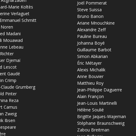
 Asgharzadeh
Joël Pommerat
ard-Marie Koltès
Steve Suissa
erine Verlaguet
Bruno Banon
-Emmanuel Schmitt
Ariane Mnouchkine
 Noren
Alexandre Zeff
ed Madani
Pauline Bureau
di Mouawad
Johanna Boyé
anne Lebeau
Guillaume Barbot
 Richter
Simon Abkarian
ser Djemaï
Éric Métayer
d Lescot
Alexis Michalik
ent Gaudé
Anne Bouvier
in Crimp
Matthieu Roy
-Claude Grumberg
Jean-Philippe Daguerre
ld Pinter
Alain Françon
mina Reza
Jean-Louis Martinelli
rt Camus
Hélène Soulié
an Zweig
Brigitte Jaques-Wajeman
ik Ibsen
Stéphane Braunschweig
kespeare
Zabou Breitman
ère