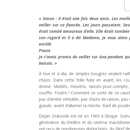
« Simon : Il était une fois deux amis. Les meill
veiller sur sa fiancée. Les jours passaient. Se
était tombé amoureux d’elle. Elle était tombée a
son regard et il a dit Madame, je vous aime p
enrôlé.
Pause
Je t’avais promis de veiller sur Ana pendant que 
baisais. »
À hue et à dia, de simples bougres veulent tai
chaos. Dans cette folle fuite en avant, les co
donne. Mutilés, meurtris, laissés-pour-compte
souffle. Foutre ! Comment se sortir de ce cauche
pas d’amitié véritable, pas d’acte de raison, p
gueule, avant d’allumer la mèche. Baril de poudre
Dejan Dukovski est né en 1969 à Skopje. Scénari
génération du théâtre et du cinéma macédoniens.
ont reçu de nombreuses distinctions, du Bitef d