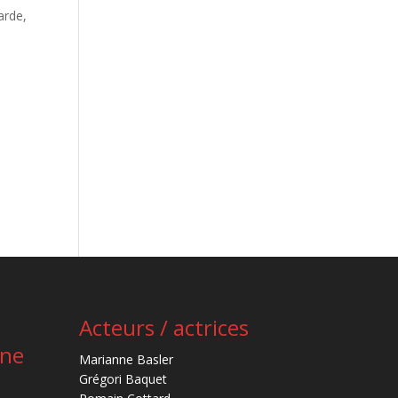
arde,
Acteurs / actrices
ène
Marianne Basler
Grégori Baquet