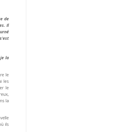
re de
s. Il
ourné
s’est
je la
re le
i les
er le
reux,
ns la
velle
ù ils