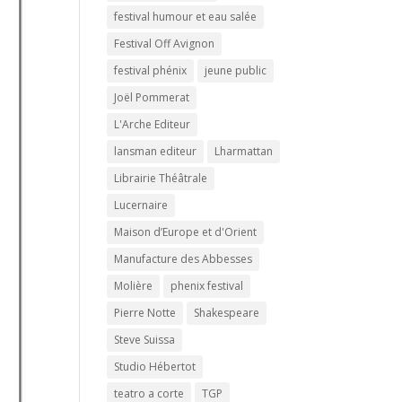
festival humour et eau salée
Festival Off Avignon
festival phénix
jeune public
Joël Pommerat
L'Arche Editeur
lansman editeur
Lharmattan
Librairie Théâtrale
Lucernaire
Maison d’Europe et d'Orient
Manufacture des Abbesses
Molière
phenix festival
Pierre Notte
Shakespeare
Steve Suissa
Studio Hébertot
teatro a corte
TGP