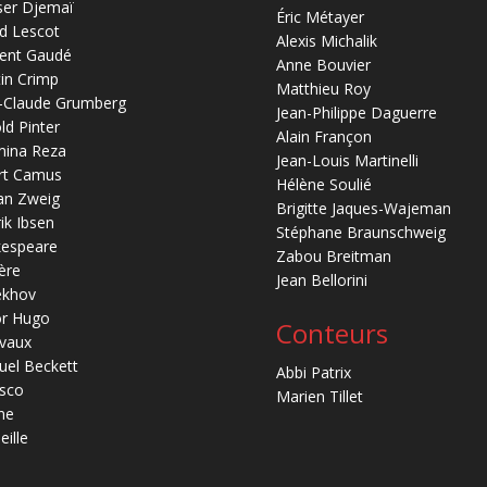
ser Djemaï
Éric Métayer
d Lescot
Alexis Michalik
ent Gaudé
Anne Bouvier
in Crimp
Matthieu Roy
-Claude Grumberg
Jean-Philippe Daguerre
ld Pinter
Alain Françon
mina Reza
Jean-Louis Martinelli
rt Camus
Hélène Soulié
an Zweig
Brigitte Jaques-Wajeman
ik Ibsen
Stéphane Braunschweig
kespeare
Zabou Breitman
ère
Jean Bellorini
ekhov
or Hugo
Conteurs
vaux
el Beckett
Abbi Patrix
sco
Marien Tillet
ne
eille