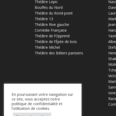
Théâtre Lepic
Nas
Bouffes du Nord
Davi
Théâtre du Rond-point
Laur
Théâtre 13
Mart
Théâtre Rive gauche
Jean
Comédie Française
Haro
Théâtre de l’Opprimé
Yas
Théâtre de l’Épée de bois
Albe
Théâtre Michel
Stef
Théâtre des Béliers parisiens
Henr
Sha
Moli
Tch
Vict
Mari
Samu
Ione
En poursuivant votre navigation sur
Raci
ce site, vous acceptez notre
politique de confidentialité et
Corn
l'utilisation de cookies.