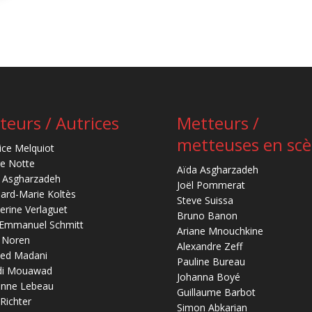
teurs / Autrices
Metteurs /
metteuses en sc
ice Melquiot
re Notte
Aïda Asgharzadeh
 Asgharzadeh
Joël Pommerat
ard-Marie Koltès
Steve Suissa
erine Verlaguet
Bruno Banon
-Emmanuel Schmitt
Ariane Mnouchkine
 Noren
Alexandre Zeff
ed Madani
Pauline Bureau
di Mouawad
Johanna Boyé
anne Lebeau
Guillaume Barbot
 Richter
Simon Abkarian