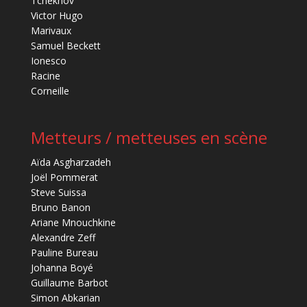
Tchekhov
Victor Hugo
Marivaux
Samuel Beckett
Ionesco
Racine
Corneille
Metteurs / metteuses en scène
Aïda Asgharzadeh
Joël Pommerat
Steve Suissa
Bruno Banon
Ariane Mnouchkine
Alexandre Zeff
Pauline Bureau
Johanna Boyé
Guillaume Barbot
Simon Abkarian