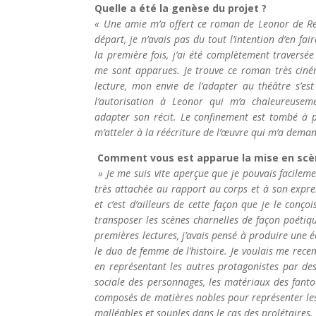
Quelle a été la genèse du projet ?
« Une amie m’a offert ce roman de Leonor de R
départ, je n’avais pas du tout l’intention d’en fai
la première fois, j’ai été complètement traversée
me sont apparues. Je trouve ce roman très cin
lecture, mon envie de l’adapter au théâtre s’es
l’autorisation à Leonor qui m’a chaleureuse
adapter son récit. Le confinement est tombé à
m’atteler à la réécriture de l’œuvre qui m’a dem
Comment vous est apparue la mise en scè
» Je me suis vite aperçue que je pouvais facilemen
très attachée au rapport au corps et à son express
et c’est d’ailleurs de cette façon que je le conçoi
transposer les scènes charnelles de façon poétiq
premières lectures, j’avais pensé à produire une é
le duo de femme de l’histoire. Je voulais me rece
en représentant les autres protagonistes par des
sociale des personnages, les matériaux des fantoch
composés de matières nobles pour représenter les
malléables et souples dans le cas des prolétaires.