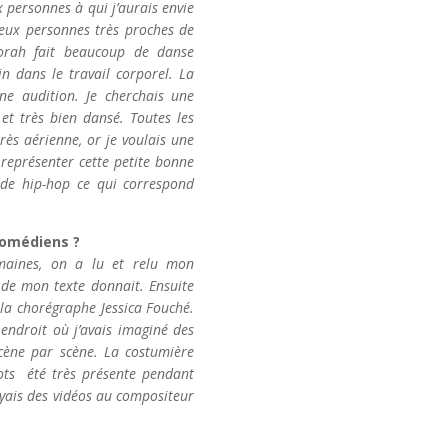
ux personnes à qui j’aurais envie
deux personnes très proches de
orah fait beaucoup de danse
oin dans le travail corporel. La
une audition. Je cherchais une
et très bien dansé. Toutes les
rès aérienne, or je voulais une
 représenter cette petite bonne
 de hip-hop ce qui correspond
comédiens ?
maines, on a lu et relu mon
 de mon texte donnait. Ensuite
 la chorégraphe Jessica Fouché.
endroit où j’avais imaginé des
ène par scène. La costumière
lots été très présente pendant
oyais des vidéos au compositeur