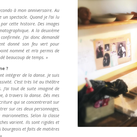
econdo à mon anniversaire. Au
re un spectacle. Quand je l’ai lu
 par cette histoire. Des images
ématographique. A la deuxième
t confirmée. J’ai donc demandé
ment donné son feu vert pour
 point nommé et m’a permis de
andé beaucoup de temps. »
ne ?
t intégrer de la danse. Je suis
ivité. C’est très lié au théâtre
s. J’ai tout de suite imaginé de
ue, à travers la danse. Dès mes
criture qui se concentrerait sur
ntrer sur ces deux personnages,
 marionnettes. Selon la classe
es varient. Ils sont rigides et
 bourgeois et faits de matières
 »