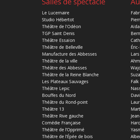
Salles de spectacle
Au
Le Lucernaire
Fabr
Studio Hébertot
Pier
Théâtre de l'Odéon
Aïda
TGP Saint Denis
Bern
Théâtre Essaïon
Cath
Théâtre de Belleville
Éric
Manufacture des Abbesses
Lars
Théâtre de la ville
Ahm
Théâtre des Abbesses
Waj
Théâtre de la Reine Blanche
Suz
Les Plateaux Sauvages
Falk
Théâtre Lepic
Nas
Bouffes du Nord
Davi
Théâtre du Rond-point
Laur
Théâtre 13
Mart
Théâtre Rive gauche
Jean
Comédie Française
Haro
Théâtre de l’Opprimé
Yas
Théâtre de l’Épée de bois
Albe