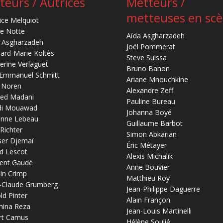
teurs / Autrices
Metteurs /
metteuses en sc
ice Melquiot
re Notte
Aïda Asgharzadeh
 Asgharzadeh
Joël Pommerat
ard-Marie Koltès
Steve Suissa
erine Verlaguet
Bruno Banon
-Emmanuel Schmitt
Ariane Mnouchkine
 Noren
Alexandre Zeff
ed Madani
Pauline Bureau
di Mouawad
Johanna Boyé
anne Lebeau
Guillaume Barbot
 Richter
Simon Abkarian
ser Djemaï
Éric Métayer
d Lescot
Alexis Michalik
ent Gaudé
Anne Bouvier
in Crimp
Matthieu Roy
-Claude Grumberg
Jean-Philippe Daguerre
ld Pinter
Alain Françon
mina Reza
Jean-Louis Martinelli
rt Camus
Hélène Soulié