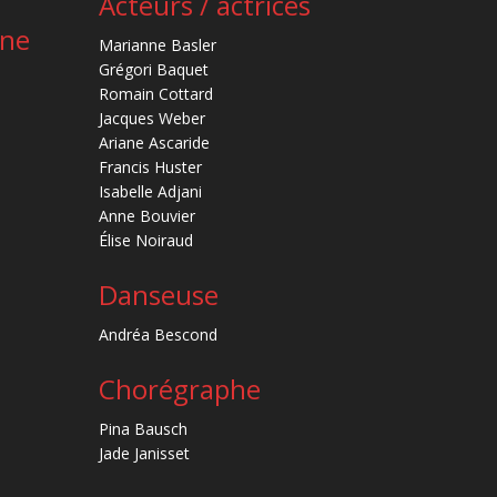
Acteurs / actrices
ène
Marianne Basler
Grégori Baquet
Romain Cottard
Jacques Weber
Ariane Ascaride
Francis Huster
Isabelle Adjani
Anne Bouvier
Élise Noiraud
Danseuse
Andréa Bescond
Chorégraphe
Pina Bausch
Jade Janisset