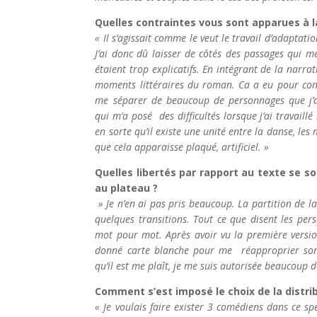
Quelles contraintes vous sont apparues à la
« Il s’agissait comme le veut le travail d’adaptati
J’ai donc dû laisser de côtés des passages qui m
étaient trop explicatifs. En intégrant de la narrat
moments littéraires du roman. Ca a eu pour co
me séparer de beaucoup de personnages que j’a
qui m’a posé des difficultés lorsque j’ai travaillé
en sorte qu’il existe une unité entre la danse, les
que cela apparaisse plaqué, artificiel. »
Quelles libertés par rapport au texte se so
au plateau ?
» Je n’en ai pas pris beaucoup. La partition de la 
quelques transitions. Tout ce que disent les per
mot pour mot. Après avoir vu la première versio
donné carte blanche pour me réapproprier son 
qu’il est me plaît, je me suis autorisée beaucoup 
Comment s’est imposé le choix de la distri
« Je voulais faire exister 3 comédiens dans ce s