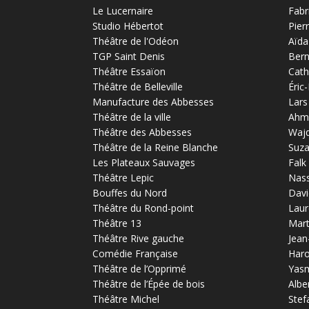
Le Lucernaire
Fabr
Studio Hébertot
Pier
Théâtre de l'Odéon
Aïda
TGP Saint Denis
Bern
Théâtre Essaïon
Cath
Théâtre de Belleville
Éric
Manufacture des Abbesses
Lars
Théâtre de la ville
Ahm
Théâtre des Abbesses
Waj
Théâtre de la Reine Blanche
Suz
Les Plateaux Sauvages
Falk
Théâtre Lepic
Nas
Bouffes du Nord
Davi
Théâtre du Rond-point
Laur
Théâtre 13
Mart
Théâtre Rive gauche
Jean
Comédie Française
Haro
Théâtre de l’Opprimé
Yas
Théâtre de l’Épée de bois
Albe
Théâtre Michel
Stef