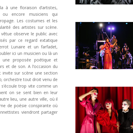
 à une floraison d’artistes,
s ou encore musiciens qui
éropage. Les costumes et les
arité des artistes sur scène.
vêtue observe le public avec
isés par ce regard extatique
errot Lunaire et un farfadet,
oubler ici un musicien ou là un
t une proposée poétique et
rs et de son. A l’occasion du
t invite sur scène une section
o,
orchestre tout droit venu de
 s’écoule trop vite comme un
ment on se sent bien en leur
re lieu, une autre ville, où il
rme de poésie conspirante où
onnettistes viendront partager