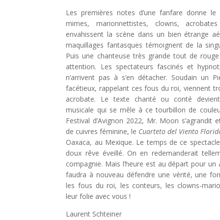
Les premières notes d’une fanfare donne le la
mimes, marionnettistes, clowns, acrobate
envahissent la scène dans un bien étrange a
maquillages fantasques témoignent de la singul
Puis une chanteuse très grande tout de rouge 
attention. Les spectateurs fascinés et hypnot
n’arrivent pas à s’en détacher. Soudain un Pi
facétieux, rappelant ces fous du roi, viennent tr
acrobate. Le texte chanté ou conté devien
musicale qui se mêle à ce tourbillon de couleu
Festival d’Avignon 2022, Mr. Moon s’agrandit e
de cuivres féminine, le
Cuarteto del Viento Florid
Oaxaca, au Mexique. Le temps de ce spectacle
doux rêve éveillé. On en redemanderait telle
compagnie. Mais l’heure est au départ pour un aut
faudra à nouveau défendre une vérité, une fo
les fous du roi, les conteurs, les clowns-mari
leur folie avec vous !
Laurent Schteiner