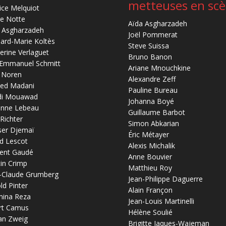
metteuses en sc
ice Melquiot
re Notte
Aïda Asgharzadeh
 Asgharzadeh
Joël Pommerat
ard-Marie Koltès
Steve Suissa
erine Verlaguet
Bruno Banon
-Emmanuel Schmitt
Ariane Mnouchkine
 Noren
Alexandre Zeff
ed Madani
Pauline Bureau
di Mouawad
Johanna Boyé
anne Lebeau
Guillaume Barbot
 Richter
Simon Abkarian
ser Djemaï
Éric Métayer
d Lescot
Alexis Michalik
ent Gaudé
Anne Bouvier
in Crimp
Matthieu Roy
-Claude Grumberg
Jean-Philippe Daguerre
ld Pinter
Alain Françon
mina Reza
Jean-Louis Martinelli
rt Camus
Hélène Soulié
an Zweig
Brigitte Jaques-Wajeman