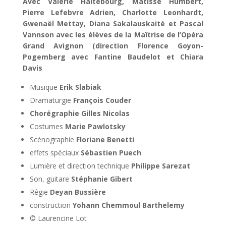
Avec Valérie Haltebourg, Matisse Humbert,
Pierre Lefebvre Adrien, Charlotte Leonhardt,
Gwenaël Mettay, Diana Sakalauskaité et Pascal
Vannson avec les élèves de la Maîtrise de l’Opéra
Grand Avignon (direction Florence Goyon-
Pogemberg avec Fantine Baudelot et Chiara
Davis
Musique
Erik Slabiak
Dramaturgie
François Couder
Chorégraphie Gilles Nicolas
Costumes
Marie Pawlotsky
Scénographie
Floriane Benetti
effets spéciaux
Sébastien Puech
Lumière et direction technique
Philippe Sarezat
Son, guitare
Stéphanie Gibert
Régie
Deyan Bussière
construction
Yohann Chemmoul Barthelemy
© Laurencine Lot