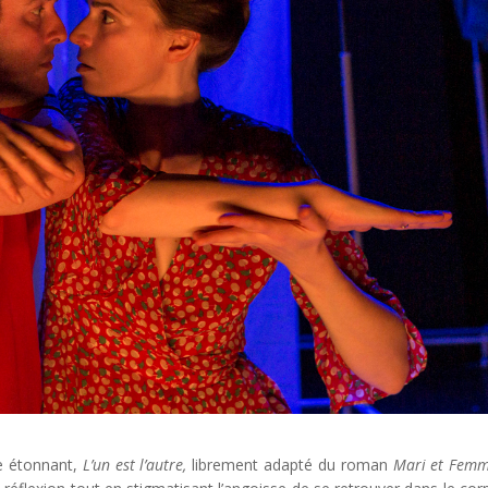
le étonnant,
L’un est l’autre,
librement adapté du roman
Mari et Fem