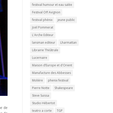
festival humour et eau salée
Festival Off Avignon
festival phénix
jeune public
Joël Pommerat
L'Arche Editeur
lansman editeur
Lharmattan
Librairie Théâtrale
Lucernaire
Maison d’Europe et d'Orient
Manufacture des Abbesses
Molière
phenix festival
Pierre Notte
Shakespeare
Steve Suissa
Studio Hébertot
me
de
teatro a corte
TGP