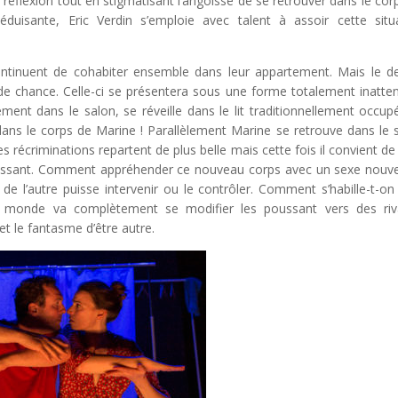
 réflexion tout en stigmatisant l’angoisse de se retrouver dans le cor
éduisante, Eric Verdin s’emploie avec talent à assoir cette situ
ntinuent de cohabiter ensemble dans leur appartement. Mais le de
de chance. Celle-ci se présentera sous une forme totalement inatte
ement dans le salon, se réveille dans le lit traditionnellement occup
vit dans le corps de Marine ! Parallèlement Marine se retrouve dans le 
s récriminations repartent de plus belle mais cette fois il convient de 
goissant. Comment appréhender ce nouveau corps avec un sexe nouv
 de l’autre puisse intervenir ou le contrôler. Comment s’habille-t-on
au monde va complètement se modifier les poussant vers des ri
et le fantasme d’être autre.