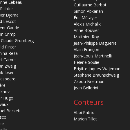
anne Lebeau
Guillaume Barbot
 Richter
Simon Abkarian
ser Djemaï
Éric Métayer
d Lescot
Alexis Michalik
ent Gaudé
Anne Bouvier
in Crimp
Matthieu Roy
-Claude Grumberg
Jean-Philippe Daguerre
ld Pinter
Alain Françon
mina Reza
Jean-Louis Martinelli
rt Camus
Hélène Soulié
an Zweig
Brigitte Jaques-Wajeman
ik Ibsen
Stéphane Braunschweig
kespeare
Zabou Breitman
ère
Jean Bellorini
ekhov
or Hugo
Conteurs
vaux
el Beckett
Abbi Patrix
sco
Marien Tillet
ne
eille