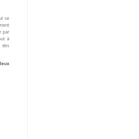
ut se
ement
e par
out à
p des
deux