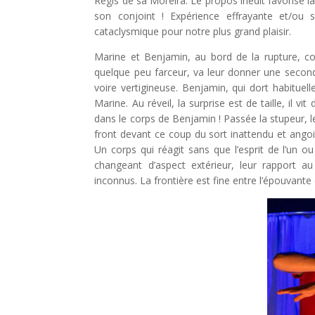
Régis de sà Moreira. Le propos inédit favorise la
son conjoint ! Expérience effrayante et/ou s
cataclysmique pour notre plus grand plaisir.
Marine et Benjamin, au bord de la rupture, co
quelque peu farceur, va leur donner une secon
voire vertigineuse. Benjamin, qui dort habituell
Marine. Au réveil, la surprise est de taille, il 
dans le corps de Benjamin ! Passée la stupeur, le
front devant ce coup du sort inattendu et an
Un corps qui réagit sans que l’esprit de l’un ou
changeant d’aspect extérieur, leur rapport 
inconnus. La frontière est fine entre l’épouvante 