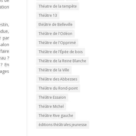
ps de
Théatre de la tempête
ation
Théâtre 13
stin,
théâtre de Belleville
ndue,
Théâtre de l'Odéon
é par
Théâtre de l'Opprimé
salon
faire
Théâtre de l'Épée de bois
eau ?
Théâtre de la Reine Blanche
 ? En
Théâtre de la Ville
vages
Théâtre des Abbesses
Théâtre du Rond-point
Théâtre Essaïon
Théâtre Michel
Théâtre Rive gauche
éditions théâtrales jeunesse