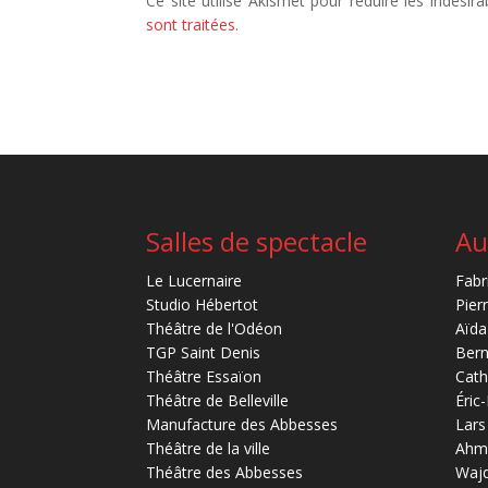
Ce site utilise Akismet pour réduire les indésira
sont traitées
.
Salles de spectacle
Au
Le Lucernaire
Fabr
Studio Hébertot
Pier
Théâtre de l'Odéon
Aïda
TGP Saint Denis
Bern
Théâtre Essaïon
Cath
Théâtre de Belleville
Éric
Manufacture des Abbesses
Lars
Théâtre de la ville
Ahm
Théâtre des Abbesses
Waj