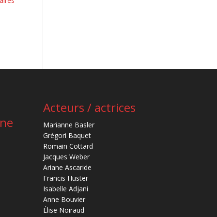
aires
Acteurs / actrices
ène
Marianne Basler
Grégori Baquet
Romain Cottard
Jacques Weber
Ariane Ascaride
Francis Huster
Isabelle Adjani
Anne Bouvier
Élise Noiraud