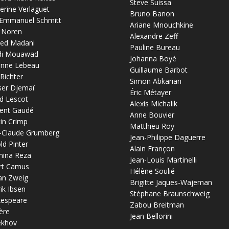
Steve Suissa
erine Verlaguet
Bruno Banon
-Emmanuel Schmitt
Ariane Mnouchkine
 Noren
Alexandre Zeff
ed Madani
Pauline Bureau
di Mouawad
Johanna Boyé
anne Lebeau
Guillaume Barbot
 Richter
Simon Abkarian
ser Djemaï
Éric Métayer
d Lescot
Alexis Michalik
ent Gaudé
Anne Bouvier
in Crimp
Matthieu Roy
-Claude Grumberg
Jean-Philippe Daguerre
ld Pinter
Alain Françon
mina Reza
Jean-Louis Martinelli
rt Camus
Hélène Soulié
an Zweig
Brigitte Jaques-Wajeman
ik Ibsen
Stéphane Braunschweig
kespeare
Zabou Breitman
ère
Jean Bellorini
ekhov