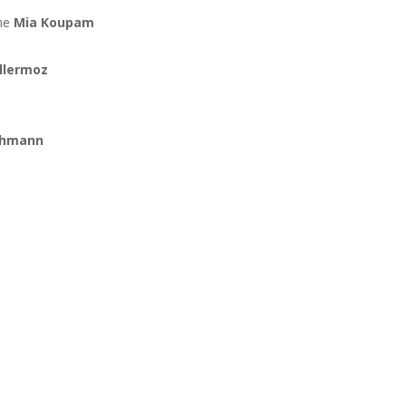
ène
Mia Koupam
illermoz
chmann