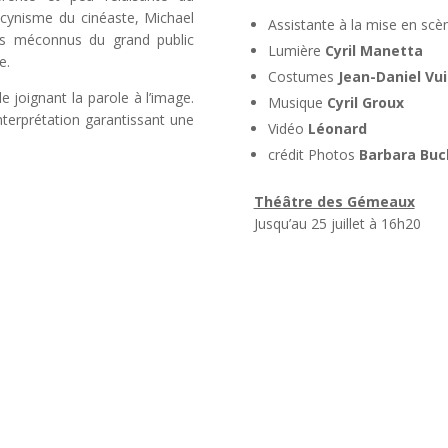
e cynisme du cinéaste, Michael
Assistante à la mise en sc
aits méconnus du grand public
Lumière
Cyril Manetta
e.
Costumes
Jean-Daniel Vu
 joignant la parole à l’image.
Musique
Cyril Groux
interprétation garantissant une
Vidéo
Léonard
crédit Photos
Barbara Bu
Théâtre des Gémeaux
Jusqu’au 25 juillet à 16h20