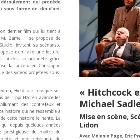
n déroulement qui procède
sous forme de clin d’oeil
 dernier film qui lui tient à
 M. Barrie, il se propose de
tudio. Invitant sa scénariste
ropose d’en faire une lecture.
i lui doit sa notoriété grâce
se la lui refuser. Christophe
que des vidéos projetées sous-
« Hitchcock 
 Hedren, Hichtcock masque ses
ons de Tippi Hzdren avance les
Michael Sadl
 Allumant des contrefeux et
tte histoire qui ne ressemble à
Mise en scène, S
e cette histoire le hante. La
Lidon
 qui depuis quelques années
e prestigieuse du maitre du
Avec Mélanie Page, Eric Pr
érente et peu reluisante du