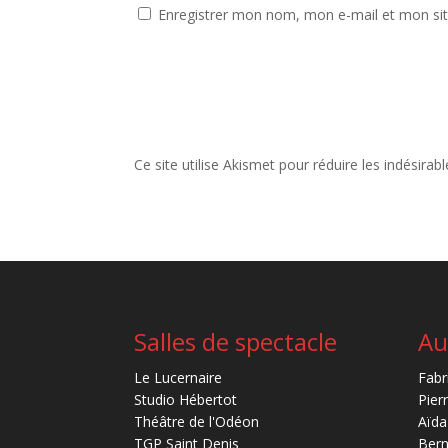
Enregistrer mon nom, mon e-mail et mon si
Ce site utilise Akismet pour réduire les indésirab
Salles de spectacle
Au
Le Lucernaire
Fabr
Studio Hébertot
Pier
Théâtre de l'Odéon
Aïda
TGP Saint Denis
Bern