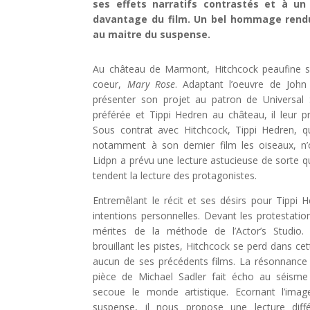
ses effets narratifs contrastés et à u
davantage du film. Un bel hommage rendu 
au maitre du suspense.
Au château de Marmont, Hitchcock peaufine son
coeur,
Mary Rose
. Adaptant l’oeuvre de John
présenter son projet au patron de Universal S
préférée et Tippi Hedren au château, il leur p
Sous contrat avec Hitchcock, Tippi Hedren, qu
notamment à son dernier film les oiseaux, n’o
Lidpn a prévu une lecture astucieuse de sorte 
tendent la lecture des protagonistes.
Entremêlant le récit et ses désirs pour Tippi
intentions personnelles. Devant les protestati
mérites de la méthode de l’Actor’s Studio.
brouillant les pistes, Hitchcock se perd dans ce
aucun de ses précédents films. La résonnance d
pièce de Michael Sadler fait écho au séisme
secoue le monde artistique. Ecornant l’imag
suspense, il nous propose une lecture diff