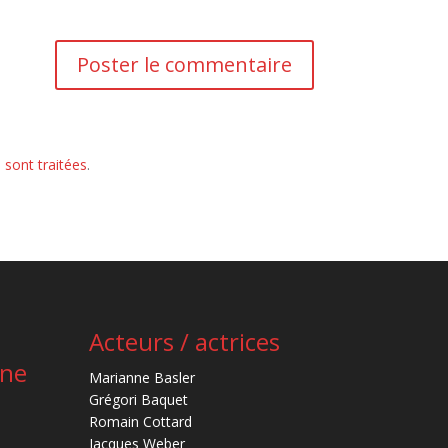
 sont traitées
.
Acteurs / actrices
ène
Marianne Basler
Grégori Baquet
Romain Cottard
Jacques Weber