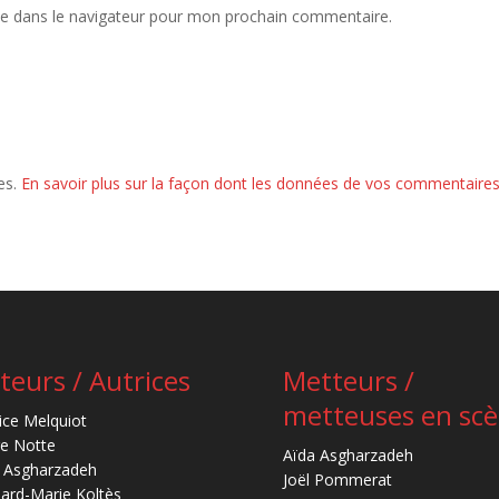
te dans le navigateur pour mon prochain commentaire.
les.
En savoir plus sur la façon dont les données de vos commentaires
teurs / Autrices
Metteurs /
metteuses en sc
ice Melquiot
re Notte
Aïda Asgharzadeh
 Asgharzadeh
Joël Pommerat
ard-Marie Koltès