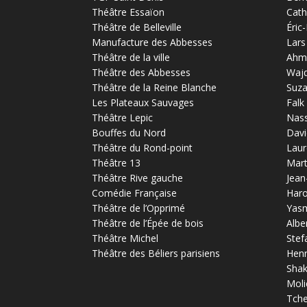
Théâtre Essaïon
Cath
Théâtre de Belleville
Éric
Manufacture des Abbesses
Lars
Théâtre de la ville
Ahm
Théâtre des Abbesses
Waj
Théâtre de la Reine Blanche
Suz
Les Plateaux Sauvages
Falk
Théâtre Lepic
Nas
Bouffes du Nord
Davi
Théâtre du Rond-point
Laur
Théâtre 13
Mart
Théâtre Rive gauche
Jean
Comédie Française
Haro
Théâtre de l’Opprimé
Yas
Théâtre de l’Épée de bois
Albe
Théâtre Michel
Stef
Théâtre des Béliers parisiens
Henr
Sha
Moli
Tch