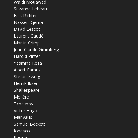
Wajdi Mouawad
Suzanne Lebeau
Falk Richter
Nasser Djemaï
David Lescot
Laurent Gaudé
Martin Crimp
Jean-Claude Grumberg
Harold Pinter
Yasmina Reza
Albert Camus
Stefan Zweig
Henrik Ibsen
Shakespeare
Molière
Tchekhov
Victor Hugo
Marivaux
Samuel Beckett
Ionesco
Racine