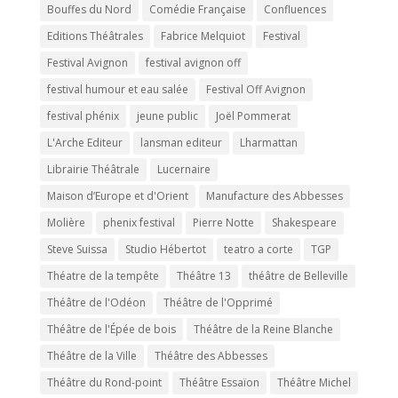
Bouffes du Nord
Comédie Française
Confluences
Editions Théâtrales
Fabrice Melquiot
Festival
Festival Avignon
festival avignon off
festival humour et eau salée
Festival Off Avignon
festival phénix
jeune public
Joël Pommerat
L'Arche Editeur
lansman editeur
Lharmattan
Librairie Théâtrale
Lucernaire
Maison d’Europe et d'Orient
Manufacture des Abbesses
Molière
phenix festival
Pierre Notte
Shakespeare
Steve Suissa
Studio Hébertot
teatro a corte
TGP
Théatre de la tempête
Théâtre 13
théâtre de Belleville
Théâtre de l'Odéon
Théâtre de l'Opprimé
Théâtre de l'Épée de bois
Théâtre de la Reine Blanche
Théâtre de la Ville
Théâtre des Abbesses
Théâtre du Rond-point
Théâtre Essaïon
Théâtre Michel