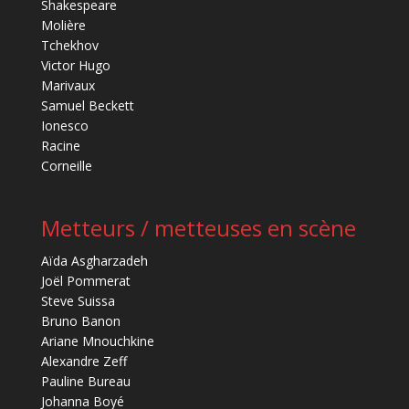
Shakespeare
Molière
Tchekhov
Victor Hugo
Marivaux
Samuel Beckett
Ionesco
Racine
Corneille
Metteurs / metteuses en scène
Aïda Asgharzadeh
Joël Pommerat
Steve Suissa
Bruno Banon
Ariane Mnouchkine
Alexandre Zeff
Pauline Bureau
Johanna Boyé