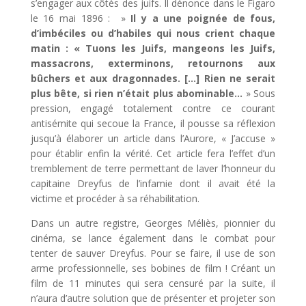
s’engager aux côtés des juifs. Il dénonce dans le Figaro
le 16 mai 1896 : »
Il y a une poignée de fous,
d’imbéciles ou d’habiles qui nous crient chaque
matin : « Tuons les Juifs, mangeons les Juifs,
massacrons, exterminons, retournons aux
bûchers et aux dragonnades. […] Rien ne serait
plus bête, si rien n’était plus abominable…
» Sous
pression, engagé totalement contre ce courant
antisémite qui secoue la France, il pousse sa réflexion
jusqu’à élaborer un article dans l’Aurore, « J’accuse »
pour établir enfin la vérité. Cet article fera l’effet d’un
tremblement de terre permettant de laver l’honneur du
capitaine Dreyfus de l’infamie dont il avait été la
victime et procéder à sa réhabilitation.
Dans un autre registre, Georges Méliès, pionnier du
cinéma, se lance également dans le combat pour
tenter de sauver Dreyfus. Pour se faire, il use de son
arme professionnelle, ses bobines de film ! Créant un
film de 11 minutes qui sera censuré par la suite, il
n’aura d’autre solution que de présenter et projeter son