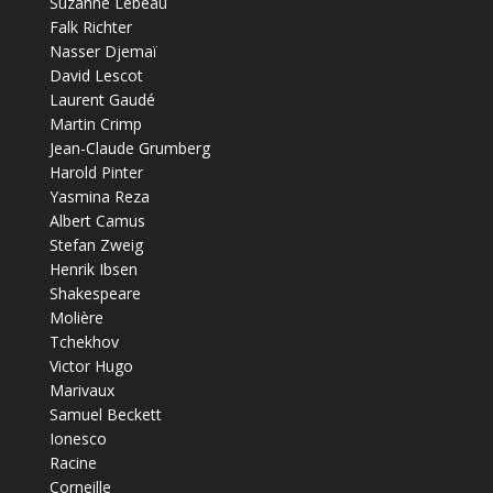
Suzanne Lebeau
Falk Richter
Nasser Djemaï
David Lescot
Laurent Gaudé
Martin Crimp
Jean-Claude Grumberg
Harold Pinter
Yasmina Reza
Albert Camus
Stefan Zweig
Henrik Ibsen
Shakespeare
Molière
Tchekhov
Victor Hugo
Marivaux
Samuel Beckett
Ionesco
Racine
Corneille