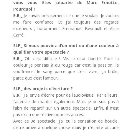
vous vous êtes séparée de
Marc
Ernotte.
Pourquoi ?
E.R._
Je savais précisément ce que je voulais. Je voulais
me faire confiance. Et j’ai toujours des regards
extérieurs ; notamment Emmanuel Besnault et Alice
Carré.
SLP_ Si vous
pouviez
d’un mot ou d’une couleur à
qualifier votre spectacle ?
E.R._
Oh c’est difficile ! Mis je dirai Liberté. Pour la
couleur je pensais à du rouge car c’est la passion, la
souffrance, le sang parce que c’est vivre, ça brûle,
parce que c’est l’amour… ..
SLP_ des projets d’écriture ?
E.R._
J’ai envie d’écrire pour de l’audiovisuel. Par ailleurs,
j’ai envie de chanter également. Mais je ne suis pas à
l’abri de repartir sur un autre spectacle. Enfin, il n’est
pas exclu que j’écrive pour les autres.
Avec ce 3e spectacle, j’ai eu la
sensation
de boucle,
d’être arrivé à quelque chose mais je n’écarte aucune