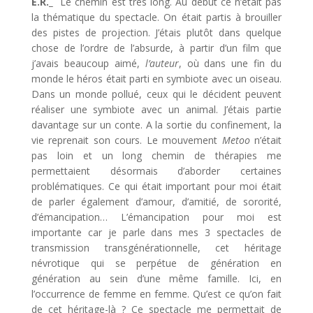
E.R._
Le chemin est très long. Au début ce n’était pas
la thématique du spectacle. On était partis à brouiller
des pistes de projection. J’étais plutôt dans quelque
chose de l’ordre de l’absurde, à partir d’un film que
j’avais beaucoup aimé,
l’auteur
, où dans une fin du
monde le héros était parti en symbiote avec un oiseau.
Dans un monde pollué, ceux qui le décident peuvent
réaliser une symbiote avec un animal. J’étais partie
davantage sur un conte. A la sortie du confinement, la
vie reprenait son cours. Le mouvement
Metoo
n’était
pas loin et un long chemin de thérapies me
permettaient désormais d’aborder certaines
problématiques. Ce qui était important pour moi était
de parler également d’amour, d’amitié, de sororité,
d’émancipation… L’émancipation pour moi est
importante car je parle dans mes 3 spectacles de
transmission transgénérationnelle, cet héritage
névrotique qui se perpétue de génération en
génération au sein d’une même famille. Ici, en
l’occurrence de femme en femme. Qu’est ce qu’on fait
de cet héritage-là ? Ce spectacle me permettait de