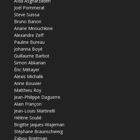
Aïda Asgharzadeh
Joël Pommerat
Steve Suissa
Bruno Banon
Ariane Mnouchkine
Alexandre Zeff
Pauline Bureau
Johanna Boyé
Guillaume Barbot
Simon Abkarian
Éric Métayer
Alexis Michalik
Anne Bouvier
Matthieu Roy
Jean-Philippe Daguerre
Alain Françon
Jean-Louis Martinelli
Hélène Soulié
Brigitte Jaques-Wajeman
Stéphane Braunschweig
Zabou Breitman