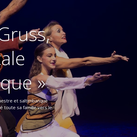
 Gruss,
ale
nque »
uestre et saltimbanque
é toute sa famille vers le