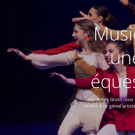
Music
un
éques
Les Folies Gruss nous
dédiée à ce génial artist