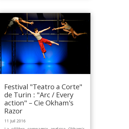
Festival "Teatro a Corte"
de Turin : "Arc / Every
action" – Cie Okham's
Razor
11 Juil 2016
La célèbre compagnie anglaise Okham's