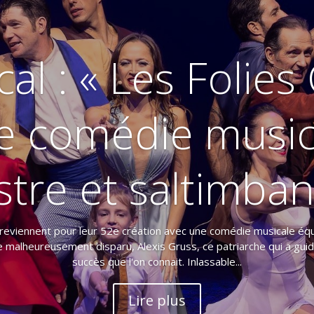
al : « Les Folies
e comédie music
tre et saltimba
 reviennent pour leur 52e création avec une comédie musicale éq
e malheureusement disparu, Alexis Gruss, ce patriarche qui a guid
succès que l'on connait. Inlassable...
Lire plus