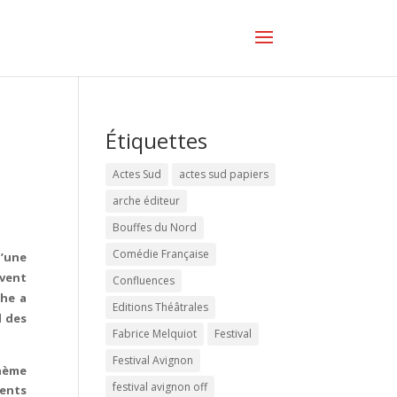
Étiquettes
Actes Sud
actes sud papiers
arche éditeur
Bouffes du Nord
Comédie Française
’une
vent
Confluences
che a
Editions Théâtrales
l des
Fabrice Melquiot
Festival
Festival Avignon
thème
festival avignon off
sents