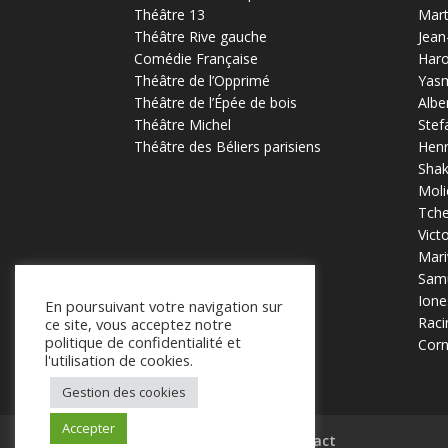
Théâtre 13
Mart
Théâtre Rive gauche
Jean
Comédie Française
Haro
Théâtre de l’Opprimé
Yas
Théâtre de l’Épée de bois
Albe
Théâtre Michel
Stef
Théâtre des Béliers parisiens
Henr
Sha
Moli
Tch
Vict
Mari
Samu
Ione
En poursuivant votre navigation sur
Raci
ce site, vous acceptez notre
politique de confidentialité et
Corn
l'utilisation de cookies.
Gestion des cookies
Accepter
Mentions légales
Contact