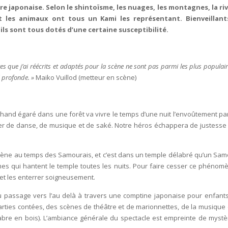
re japonaise. Selon le shintoïsme, les nuages, les montagnes, la riv
et les animaux ont tous un Kami les représentant. Bienveillan
 ils
sont tous dotés d’une certaine susceptibilité.
s que j’ai réécrits et adaptés pour la scène ne sont pas parmi les plus populai
é profonde. »
Maiko Vuillod (metteur en scène)
chand égaré dans une forêt va vivre le temps d’une nuit l’envoûtement pa
vrer de danse, de musique et de saké. Notre héros échappera de justesse 
ène au temps des Samourais, et c’est dans un temple délabré qu’un Sam
mes qui hantent le temple toutes les nuits. Pour faire cesser ce phénomèn
, et les enterrer soigneusement.
 passage vers l’au delà à travers une comptine japonaise pour enfants
arties contées, des scènes de théâtre et de marionnettes, de la musique 
bre en bois). L’ambiance générale du spectacle est empreinte de mystèr