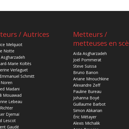
teurs / Autrices
Metteurs /
metteuses en sc
ice Melquiot
re Notte
Aïda Asgharzadeh
 Asgharzadeh
Joël Pommerat
ard-Marie Koltès
Steve Suissa
erine Verlaguet
Bruno Banon
-Emmanuel Schmitt
Ariane Mnouchkine
 Noren
Alexandre Zeff
ed Madani
Pauline Bureau
di Mouawad
Johanna Boyé
anne Lebeau
Guillaume Barbot
 Richter
Simon Abkarian
ser Djemaï
Éric Métayer
d Lescot
Alexis Michalik
ent Gaudé