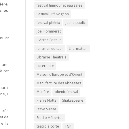
ière,
festival humour et eau salée
ts ou
Festival Off Avignon
festival phénix
jeune public
Joël Pommerat
res au
L'Arche Editeur
lansman editeur
Lharmattan
Librairie Théâtrale
r une
Lucernaire
à cet
Maison d’Europe et d'Orient
Manufacture des Abbesses
ourai
Molière
phenix festival
e, il
Pierre Notte
Shakespeare
Steve Suissa
 très
et de
Studio Hébertot
e, la
teatro a corte
TGP