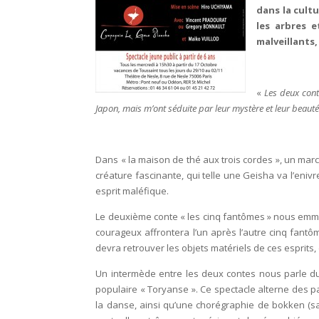
dans la
cultu
les arbres 
malveillants,
«
Les deux conte
Japon, mais m’ont séduite par leur mystère et leur beaut
Dans « la maison de thé aux trois cordes », un mar
créature fascinante, qui telle une Geisha va l’eni
esprit maléfique.
Le deuxième conte « les cinq fantômes » nous emm
courageux affrontera l’un après l’autre cinq fantô
devra retrouver les objets matériels de ces esprits
Un intermède entre les deux contes nous parle du
populaire « Toryanse ». Ce spectacle alterne des p
la danse, ainsi qu’une chorégraphie de bokken (sa