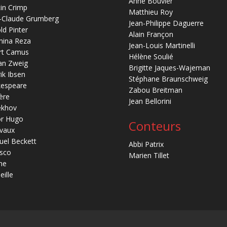
Anne Bouvier
in Crimp
Matthieu Roy
-Claude Grumberg
Jean-Philippe Daguerre
ld Pinter
Alain Françon
mina Reza
Jean-Louis Martinelli
rt Camus
Hélène Soulié
an Zweig
Brigitte Jaques-Wajeman
ik Ibsen
Stéphane Braunschweig
kespeare
Zabou Breitman
ère
Jean Bellorini
ekhov
or Hugo
Conteurs
vaux
el Beckett
Abbi Patrix
sco
Marien Tillet
ne
eille