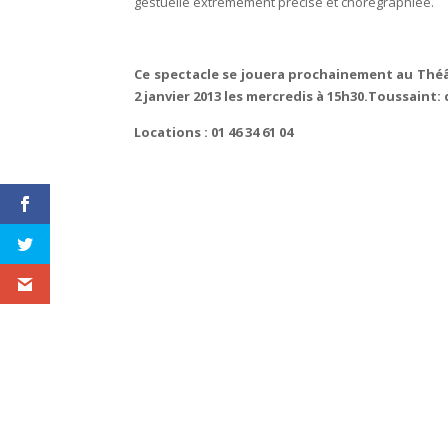
gestuelle extrêmement précise et chorégraphiée.
Ce spectacle se jouera prochainement au Théât
2 janvier 2013 les mercredis à 15h30.Toussaint: 
Locations : 01 46 34 61 04