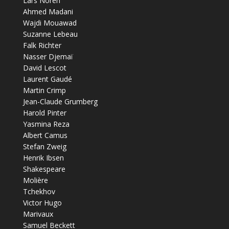
Lars Noren
Ahmed Madani
Wajdi Mouawad
Suzanne Lebeau
Falk Richter
Nasser Djemaï
David Lescot
Laurent Gaudé
Martin Crimp
Jean-Claude Grumberg
Harold Pinter
Yasmina Reza
Albert Camus
Stefan Zweig
Henrik Ibsen
Shakespeare
Molière
Tchekhov
Victor Hugo
Marivaux
Samuel Beckett