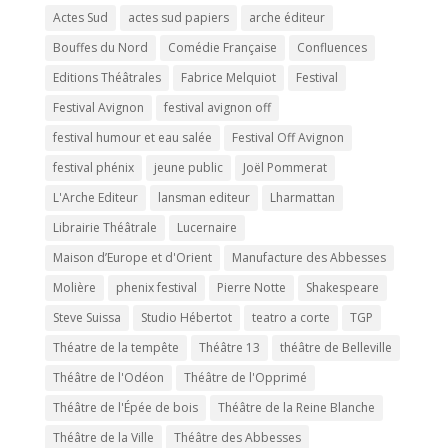
Actes Sud
actes sud papiers
arche éditeur
Bouffes du Nord
Comédie Française
Confluences
Editions Théâtrales
Fabrice Melquiot
Festival
Festival Avignon
festival avignon off
festival humour et eau salée
Festival Off Avignon
festival phénix
jeune public
Joël Pommerat
L'Arche Editeur
lansman editeur
Lharmattan
Librairie Théâtrale
Lucernaire
Maison d’Europe et d'Orient
Manufacture des Abbesses
Molière
phenix festival
Pierre Notte
Shakespeare
Steve Suissa
Studio Hébertot
teatro a corte
TGP
Théatre de la tempête
Théâtre 13
théâtre de Belleville
Théâtre de l'Odéon
Théâtre de l'Opprimé
Théâtre de l'Épée de bois
Théâtre de la Reine Blanche
Théâtre de la Ville
Théâtre des Abbesses