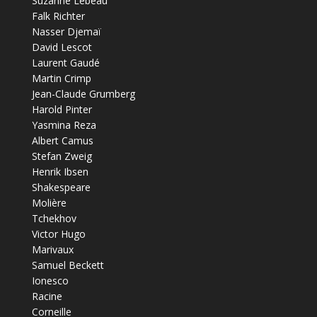
Suzanne Lebeau
Falk Richter
Nasser Djemaï
David Lescot
Laurent Gaudé
Martin Crimp
Jean-Claude Grumberg
Harold Pinter
Yasmina Reza
Albert Camus
Stefan Zweig
Henrik Ibsen
Shakespeare
Molière
Tchekhov
Victor Hugo
Marivaux
Samuel Beckett
Ionesco
Racine
Corneille