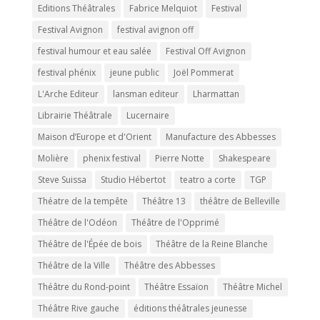
Editions Théâtrales
Fabrice Melquiot
Festival
Festival Avignon
festival avignon off
festival humour et eau salée
Festival Off Avignon
festival phénix
jeune public
Joël Pommerat
L'Arche Editeur
lansman editeur
Lharmattan
Librairie Théâtrale
Lucernaire
Maison d’Europe et d'Orient
Manufacture des Abbesses
Molière
phenix festival
Pierre Notte
Shakespeare
Steve Suissa
Studio Hébertot
teatro a corte
TGP
Théatre de la tempête
Théâtre 13
théâtre de Belleville
Théâtre de l'Odéon
Théâtre de l'Opprimé
Théâtre de l'Épée de bois
Théâtre de la Reine Blanche
Théâtre de la Ville
Théâtre des Abbesses
Théâtre du Rond-point
Théâtre Essaïon
Théâtre Michel
Théâtre Rive gauche
éditions théâtrales jeunesse