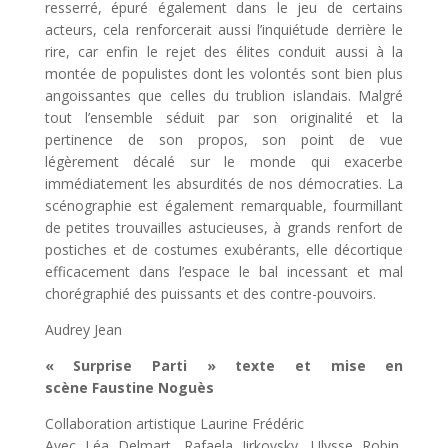
resserré, épuré également dans le jeu de certains
acteurs, cela renforcerait aussi l’inquiétude derrière le
rire, car enfin le rejet des élites conduit aussi à la
montée de populistes dont les volontés sont bien plus
angoissantes que celles du trublion islandais. Malgré
tout l’ensemble séduit par son originalité et la
pertinence de son propos, son point de vue
légèrement décalé sur le monde qui exacerbe
immédiatement les absurdités de nos démocraties. La
scénographie est également remarquable, fourmillant
de petites trouvailles astucieuses, à grands renfort de
postiches et de costumes exubérants, elle décortique
efficacement dans l’espace le bal incessant et mal
chorégraphié des puissants et des contre-pouvoirs.
Audrey Jean
« Surprise Parti » texte et mise en
scène Faustine Noguès
Collaboration artistique Laurine Frédéric
Avec Léa Delmart, Rafaela Jirkovsky, Ulysse Robin,