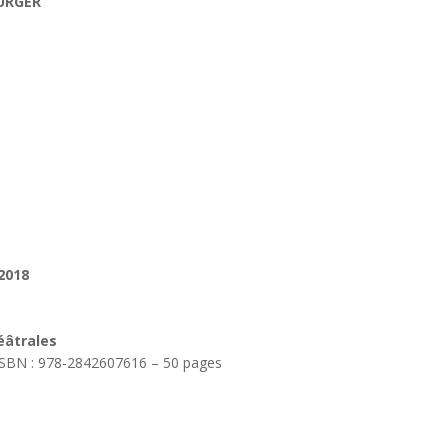
BURGER
2018
éâtrales
– ISBN : 978-2842607616 – 50 pages