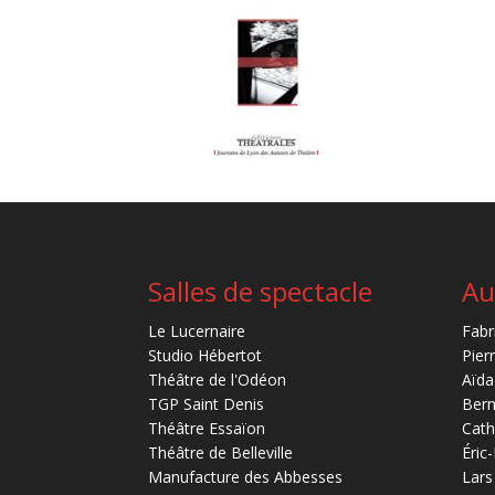
Salles de spectacle
Au
Le Lucernaire
Fabr
Studio Hébertot
Pier
Théâtre de l'Odéon
Aïda
TGP Saint Denis
Bern
Théâtre Essaïon
Cath
Théâtre de Belleville
Éric
Manufacture des Abbesses
Lars