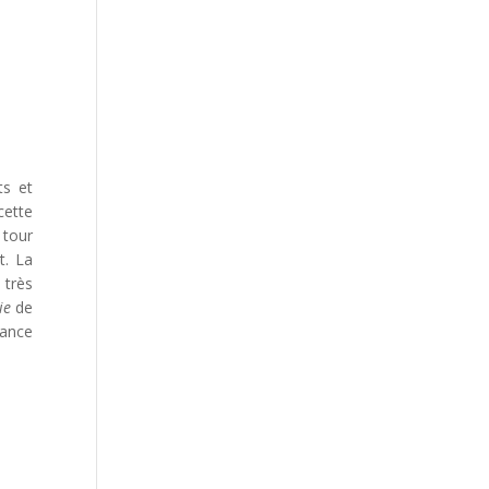
ts et
cette
 tour
t. La
 très
ie
de
yance