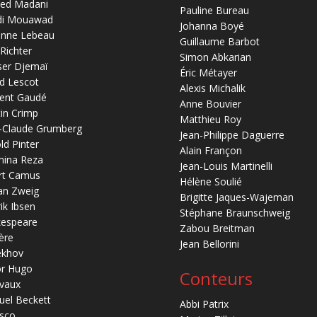
ed Madani
Pauline Bureau
di Mouawad
Johanna Boyé
anne Lebeau
Guillaume Barbot
 Richter
Simon Abkarian
ser Djemaï
Éric Métayer
d Lescot
Alexis Michalik
ent Gaudé
Anne Bouvier
in Crimp
Matthieu Roy
-Claude Grumberg
Jean-Philippe Daguerre
ld Pinter
Alain Françon
mina Reza
Jean-Louis Martinelli
rt Camus
Hélène Soulié
an Zweig
Brigitte Jaques-Wajeman
ik Ibsen
Stéphane Braunschweig
kespeare
Zabou Breitman
ère
Jean Bellorini
ekhov
or Hugo
Conteurs
vaux
el Beckett
Abbi Patrix
sco