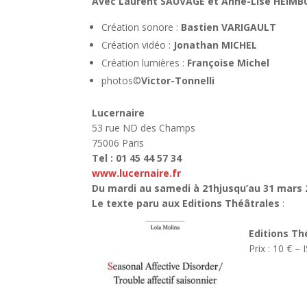
Avec Laurent SAUVAGE et Anne-Lise HEIM
Création sonore :
Bastien VARIGAULT
Création vidéo :
Jonathan MICHEL
Création lumières :
Françoise Michel
photos©
Victor-Tonnelli
Lucernaire
53 rue ND des Champs
75006 Paris
Tel : 01 45 44 57 34
www.lucernaire.fr
Du mardi au samedi à 21hjusqu’au 31 mars 
Le texte paru aux Editions Théâtrales
:
Editions Th
Prix : 10 € 