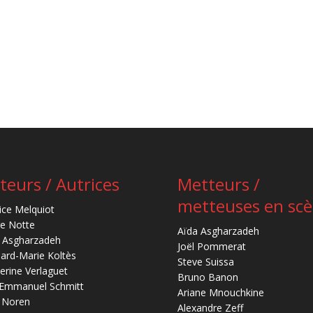
teurs / Autrices
Metteurs /
metteuses en sc
ice Melquiot
re Notte
Aïda Asgharzadeh
 Asgharzadeh
Joël Pommerat
ard-Marie Koltès
Steve Suissa
erine Verlaguet
Bruno Banon
-Emmanuel Schmitt
Ariane Mnouchkine
 Noren
Alexandre Zeff