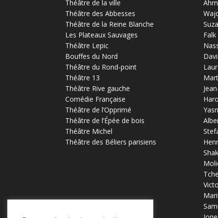
Théâtre de la ville
Ahm
Théâtre des Abbesses
Waj
Théâtre de la Reine Blanche
Suz
Les Plateaux Sauvages
Falk
Théâtre Lepic
Nas
Bouffes du Nord
Davi
Théâtre du Rond-point
Laur
Théâtre 13
Mart
Théâtre Rive gauche
Jean
Comédie Française
Haro
Théâtre de l’Opprimé
Yas
Théâtre de l’Épée de bois
Albe
Théâtre Michel
Stef
Théâtre des Béliers parisiens
Henr
Sha
Moli
Tch
Vict
Mari
Samu
Ione