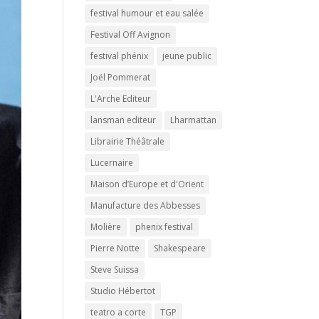
festival humour et eau salée
Festival Off Avignon
festival phénix
jeune public
Joël Pommerat
L'Arche Editeur
lansman editeur
Lharmattan
Librairie Théâtrale
Lucernaire
Maison d’Europe et d'Orient
Manufacture des Abbesses
Molière
phenix festival
Pierre Notte
Shakespeare
Steve Suissa
Studio Hébertot
teatro a corte
TGP