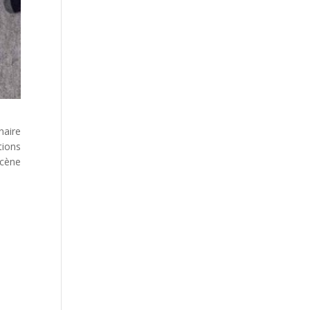
naire
tions
scène