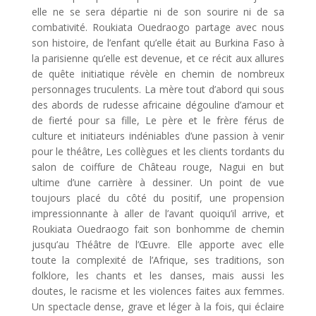
elle ne se sera départie ni de son sourire ni de sa
combativité. Roukiata Ouedraogo partage avec nous
son histoire, de l’enfant qu’elle était au Burkina Faso à
la parisienne qu’elle est devenue, et ce récit aux allures
de quête initiatique révèle en chemin de nombreux
personnages truculents. La mère tout d’abord qui sous
des abords de rudesse africaine dégouline d’amour et
de fierté pour sa fille, Le père et le frère férus de
culture et initiateurs indéniables d’une passion à venir
pour le théâtre, Les collègues et les clients tordants du
salon de coiffure de Château rouge, Nagui en but
ultime d’une carrière à dessiner. Un point de vue
toujours placé du côté du positif, une propension
impressionnante à aller de l’avant quoiqu’il arrive, et
Roukiata Ouedraogo fait son bonhomme de chemin
jusqu’au Théâtre de l’Œuvre. Elle apporte avec elle
toute la complexité de l’Afrique, ses traditions, son
folklore, les chants et les danses, mais aussi les
doutes, le racisme et les violences faites aux femmes.
Un spectacle dense, grave et léger à la fois, qui éclaire