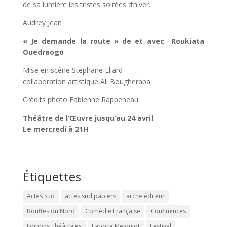
de sa lumière les tristes soirées d’hiver.
Audrey Jean
« Je demande la route » de et avec Roukiata
Ouedraogo
Mise en scène Stephane Eliard
collaboration artistique Ali Bougheraba
Crédits photo Fabienne Rappeneau
Théâtre de l’Œuvre jusqu’au 24 avril
Le mercredi à 21H
Étiquettes
Actes Sud
actes sud papiers
arche éditeur
Bouffes du Nord
Comédie Française
Confluences
Editions Théâtrales
Fabrice Melquiot
Festival