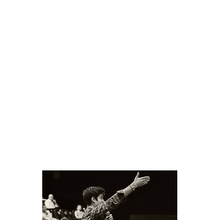
Le principe est simple. A l’entrée de la salle, une
télécommande est remise à chacun des
spectateurs. La
scénographie reproduit l’exacte forme d’un hémicycle
parlementaire. Au centre du dispositif un écran géant, le
bien nommé « Système », appelle le public à se
prononcer pour, contre ou s’abstenir. Chaque vote est
examiné à la loupe du « Système », livrant
fidèlement
les résultats. Le processus démocratique est respecté à
ceci près, que l’anonymat est levé : chaque votant voit
ainsi son numéro de siège s’afficher. Pris à partie sur des
sujets polémiques (égalité des sexes, communautarisme,
fiscalité…), le spectateur est tout entier plongé dans la
machine démocratique qui le traverse. Une seule règle :
l’engagement.