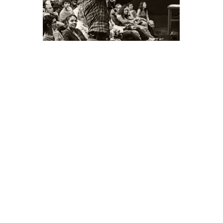
Il s’agit là d’une subtile démarche qui interroge
l’individualité et la position quant à ses semblables, si
différents, chacun doté du même pouvoir de vote. Sous
l’apparente légèreté, se révèle un questionnement
essentiel sur l’exercice du pouvoir et ses limites. Tous
participent à la réflexion, tous prennent part à
l’expérience démocratique en action et concourent au
débat, et le jeu devient la démonstration drôle et
intelligente d’une pensée collective et originale. Le talent
du metteur en scène est de proposer aux participants une
réelle progression dramaturgique, un développement à la
fois pédagogique et cocasse entre chaque séance, aussi
suprenante les unes que les autres.
Un spectacle à voir, à vivre, à ratifier.
Sabrina Amghar