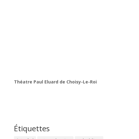
Pendiente de voto
,de Roger Bernat
Direction : Roger Bernat
Assistant à la mise en scène : Txalo Toloza
Dramaturgie : Roberto Fratini
Créateur lumière : Ana Rovira
Créateur son : Juan Cristobal Saavedra
Effets spéciaux : Cube.bz
Visualisation des données : Mar Canet
Dispositifs et logiciels : Jaume Nualart
Crédits photos : Blenda
Théatre Paul Eluard de Choisy-Le-Roi
Étiquettes