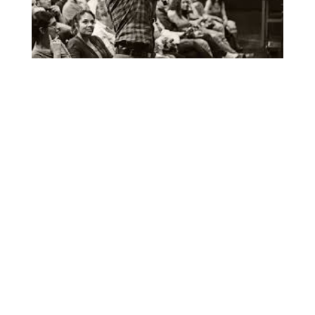
Le metteur en scène catalan Roger Bernat signe, avec
Pendiente de voto
au Théâtre Paul Eluard de Choisy-Le-Roi ,
un spectacle singulier dans lequel la scène devient
parlement. Dans ce théâtre sans comédien, le spectateur
a la parole, il agit et réagit au gré de ses convictions. Une
expérience d’immersion unique à vivre.