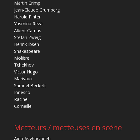
Martin Crimp
Jean-Claude Grumberg
Harold Pinter
Yasmina Reza
Albert Camus
Stefan Zweig
Henrik Ibsen
Shakespeare
Molière
Tchekhov
Victor Hugo
Marivaux
Samuel Beckett
Ionesco
Racine
Corneille
Metteurs / metteuses en scène
Aïda Asgharzadeh