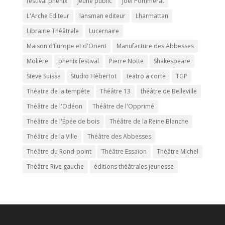
festival phénix
jeune public
Joël Pommerat
L'Arche Editeur
lansman editeur
Lharmattan
Librairie Théâtrale
Lucernaire
Maison d’Europe et d'Orient
Manufacture des Abbesses
Molière
phenix festival
Pierre Notte
Shakespeare
Steve Suissa
Studio Hébertot
teatro a corte
TGP
Théatre de la tempête
Théâtre 13
théâtre de Belleville
Théâtre de l'Odéon
Théâtre de l'Opprimé
Théâtre de l'Épée de bois
Théâtre de la Reine Blanche
Théâtre de la Ville
Théâtre des Abbesses
Théâtre du Rond-point
Théâtre Essaïon
Théâtre Michel
Théâtre Rive gauche
éditions théâtrales jeunesse