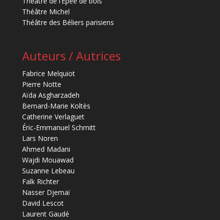
Théâtre de l’Épée de bois
Théâtre Michel
Théâtre des Béliers parisiens
Auteurs / Autrices
Fabrice Melquiot
Pierre Notte
Aïda Asgharzadeh
Bernard-Marie Koltès
Catherine Verlaguet
Éric-Emmanuel Schmitt
Lars Noren
Ahmed Madani
Wajdi Mouawad
Suzanne Lebeau
Falk Richter
Nasser Djemaï
David Lescot
Laurent Gaudé