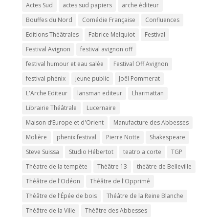
Actes Sud
actes sud papiers
arche éditeur
Bouffes du Nord
Comédie Française
Confluences
Editions Théâtrales
Fabrice Melquiot
Festival
Festival Avignon
festival avignon off
festival humour et eau salée
Festival Off Avignon
festival phénix
jeune public
Joël Pommerat
L'Arche Editeur
lansman editeur
Lharmattan
Librairie Théâtrale
Lucernaire
Maison d’Europe et d'Orient
Manufacture des Abbesses
Molière
phenix festival
Pierre Notte
Shakespeare
Steve Suissa
Studio Hébertot
teatro a corte
TGP
Théatre de la tempête
Théâtre 13
théâtre de Belleville
Théâtre de l'Odéon
Théâtre de l'Opprimé
Théâtre de l'Épée de bois
Théâtre de la Reine Blanche
Théâtre de la Ville
Théâtre des Abbesses