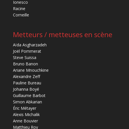
Ionesco
Racine
Corneille
Metteurs / metteuses en scène
Aïda Asgharzadeh
Joël Pommerat
Steve Suissa
Bruno Banon
Ariane Mnouchkine
Alexandre Zeff
Pauline Bureau
Johanna Boyé
Guillaume Barbot
Simon Abkarian
Éric Métayer
Alexis Michalik
Anne Bouvier
Matthieu Roy