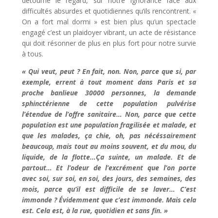
détourne le regard, sur notre ignorance face aux
difficultés absurdes et quotidiennes qu’ils rencontrent. «
On a fort mal dormi » est bien plus qu’un spectacle
engagé c’est un plaidoyer vibrant, un acte de résistance
qui doit résonner de plus en plus fort pour notre survie
à tous.
« Qui veut, peut ? En fait, non. Non, parce que si, par
exemple, errent à tout moment dans Paris et sa
proche banlieue 30000 personnes, la demande
sphinctérienne de cette population pulvérise
l’étendue de l’offre sanitaire… Non, parce que cette
population est une population fragilisée et malade, et
que les malades, ça chie, oh, pas nécéssairement
beaucoup, mais tout au moins souvent, et du mou, du
liquide, de la flotte…Ça suinte, un malade. Et de
partout… Et l’odeur de l’excrément que l’on porte
avec soi, sur soi, en soi, des jours, des semaines, des
mois, parce qu’il est difficile de se laver… C’est
immonde ? Évidemment que c’est immonde. Mais cela
est. Cela est, à la rue, quotidien et sans fin. »