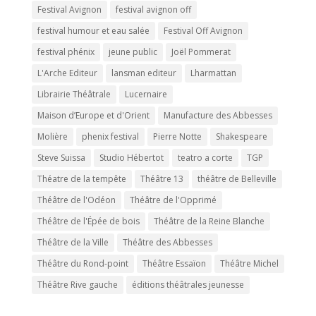
Festival Avignon
festival avignon off
festival humour et eau salée
Festival Off Avignon
festival phénix
jeune public
Joël Pommerat
L'Arche Editeur
lansman editeur
Lharmattan
Librairie Théâtrale
Lucernaire
Maison d’Europe et d'Orient
Manufacture des Abbesses
Molière
phenix festival
Pierre Notte
Shakespeare
Steve Suissa
Studio Hébertot
teatro a corte
TGP
Théatre de la tempête
Théâtre 13
théâtre de Belleville
Théâtre de l'Odéon
Théâtre de l'Opprimé
Théâtre de l'Épée de bois
Théâtre de la Reine Blanche
Théâtre de la Ville
Théâtre des Abbesses
Théâtre du Rond-point
Théâtre Essaïon
Théâtre Michel
Théâtre Rive gauche
éditions théâtrales jeunesse