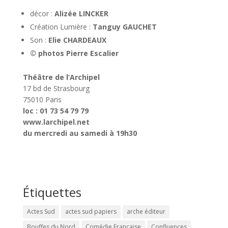
décor :
Alizée LINCKER
Création Lumière :
Tanguy GAUCHET
Son :
Elie CHARDEAUX
© photos Pierre Escalier
Théâtre de l’Archipel
17 bd de Strasbourg
75010 Paris
loc : 01 73 54 79 79
www.larchipel.net
du mercredi au samedi à 19h30
Étiquettes
Actes Sud
actes sud papiers
arche éditeur
Bouffes du Nord
Comédie Française
Confluences