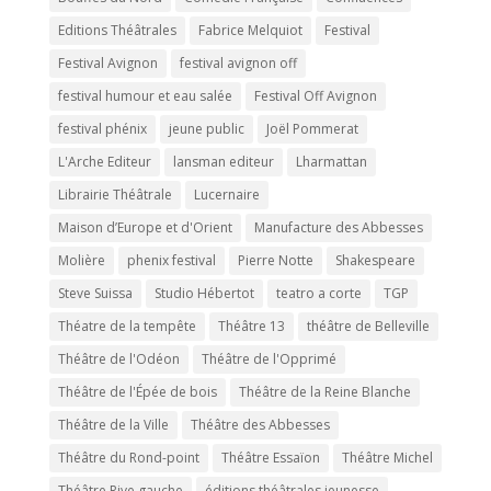
Editions Théâtrales
Fabrice Melquiot
Festival
Festival Avignon
festival avignon off
festival humour et eau salée
Festival Off Avignon
festival phénix
jeune public
Joël Pommerat
L'Arche Editeur
lansman editeur
Lharmattan
Librairie Théâtrale
Lucernaire
Maison d’Europe et d'Orient
Manufacture des Abbesses
Molière
phenix festival
Pierre Notte
Shakespeare
Steve Suissa
Studio Hébertot
teatro a corte
TGP
Théatre de la tempête
Théâtre 13
théâtre de Belleville
Théâtre de l'Odéon
Théâtre de l'Opprimé
Théâtre de l'Épée de bois
Théâtre de la Reine Blanche
Théâtre de la Ville
Théâtre des Abbesses
Théâtre du Rond-point
Théâtre Essaïon
Théâtre Michel
Théâtre Rive gauche
éditions théâtrales jeunesse