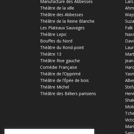
Manufacture des Abbesses
Lars
Théâtre de la ville
Ahm
Théâtre des Abbesses
Waj
Théâtre de la Reine Blanche
Suz
Les Plateaux Sauvages
Falk
Théâtre Lepic
Nas
Bouffes du Nord
Davi
Théâtre du Rond-point
Laur
Théâtre 13
Mart
Théâtre Rive gauche
Jean
Comédie Française
Haro
Théâtre de l’Opprimé
Yas
Théâtre de l’Épée de bois
Albe
Théâtre Michel
Stef
Théâtre des Béliers parisiens
Henr
Sha
Moli
Tch
Vict
Mari
Samu