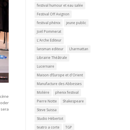
festival humour et eau salée
Festival Off Avignon
festival phénix
jeune public
Joël Pommerat
L'Arche Editeur
lansman editeur
Lharmattan
Librairie Théâtrale
Lucernaire
Maison d’Europe et d'Orient
Manufacture des Abbesses
Molière
phenix festival
scène
Pierre Notte
Shakespeare
coder
 sera
Steve Suissa
Studio Hébertot
teatro a corte
TGP