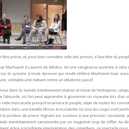
 être prince, et, pour bien connaître celle des princes, il faut être du peupl
 par Machiavel à Laurent de Médicis, tel une vengeance assénée à celui q
en sur le cynisme à toute épreuve qui rendit célèbre Machiavel mais auss
oir, véritable acte militant contre un idéalisme passif.
our dans le monde extrêmement réaliste et trivial de l’entreprise catapu
e l’absurde, où l’on peut apprendre à gouverner un royaume lors d’un s
cette mascarade puisqu’il incarnera le peuple, objet de toutes les convoit
duire dans une bataille féroce et truculente où tous les coups sont permi
ant la position de prince régnant est soumise à une pression constante, 
fatale immédiatement sanctionnée par un magistral coup de sifflet. Au de
ent grâce à la brillante interprétation des comédiens, ce spectacle nous 