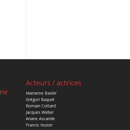
Acteurs / actrices
ène
Marianne Basler
Grégori Baquet
Romain Cottard
Jacques Weber
Ariane Ascaride
Francis Huster