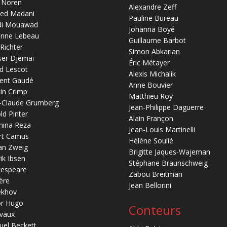
 Noren
Alexandre Zeff
ed Madani
Pauline Bureau
di Mouawad
Johanna Boyé
anne Lebeau
Guillaume Barbot
 Richter
Simon Abkarian
ser Djemaï
Éric Métayer
d Lescot
Alexis Michalik
ent Gaudé
Anne Bouvier
in Crimp
Matthieu Roy
-Claude Grumberg
Jean-Philippe Daguerre
ld Pinter
Alain Françon
mina Reza
Jean-Louis Martinelli
rt Camus
Hélène Soulié
an Zweig
Brigitte Jaques-Wajeman
ik Ibsen
Stéphane Braunschweig
kespeare
Zabou Breitman
ère
Jean Bellorini
ekhov
or Hugo
Conteurs
vaux
el Beckett