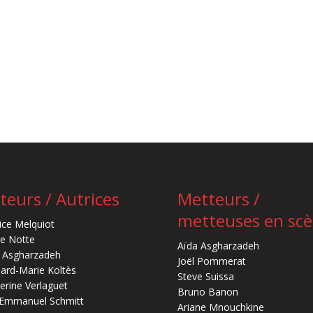
teurs / Autrices
Metteurs /
metteuses en sc
ice Melquiot
re Notte
Aïda Asgharzadeh
 Asgharzadeh
Joël Pommerat
ard-Marie Koltès
Steve Suissa
erine Verlaguet
Bruno Banon
-Emmanuel Schmitt
Ariane Mnouchkine