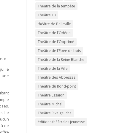
Théatre de la tempête
Théâtre 13
théâtre de Belleville
Théâtre de l'Odéon
Théâtre de l'Opprimé
Théâtre de l'Épée de bois
e. »
Théâtre de la Reine Blanche
Théâtre de la Ville
ui le
i une
Théâtre des Abbesses
Théâtre du Rond-point
ltant
Théâtre Essaïon
imple
Théâtre Michel
ises.
s. Le
Théâtre Rive gauche
aucun
éditions théâtrales jeunesse
là de
offre