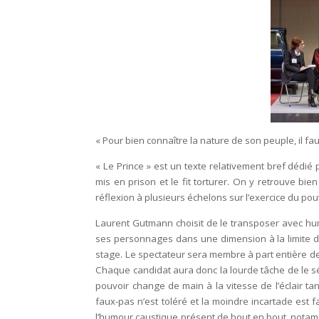
« Pour bien connaître la nature de son peuple, il faut
« Le Prince » est un texte relativement bref dédié
mis en prison et le fit torturer. On y retrouve bi
réflexion à plusieurs échelons sur l’exercice du pouv
Laurent Gutmann choisit de le transposer avec hum
ses personnages dans une dimension à la limite d
stage. Le spectateur sera membre à part entière de 
Chaque candidat aura donc la lourde tâche de le sé
pouvoir change de main à la vitesse de l’éclair t
faux-pas n’est toléré et la moindre incartade est 
l’humour caustique présent de bout en bout, notamm