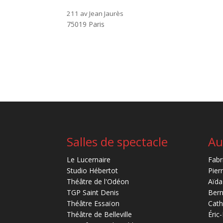
211 av Jean Jaurès
75019 Paris
Salles de spectacle
Au
Le Lucernaire
Fabr
Studio Hébertot
Pier
Théâtre de l'Odéon
Aïda
TGP Saint Denis
Bern
Théâtre Essaïon
Cath
Théâtre de Belleville
Éric