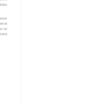
ècles
hacun
nt et
ui se
ssira