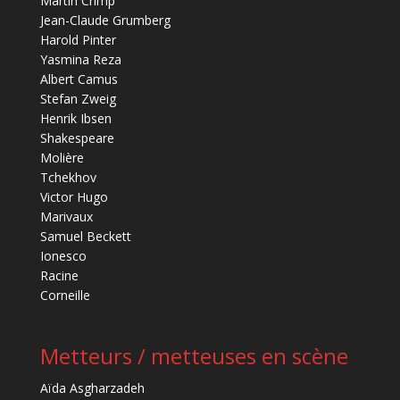
Martin Crimp
Jean-Claude Grumberg
Harold Pinter
Yasmina Reza
Albert Camus
Stefan Zweig
Henrik Ibsen
Shakespeare
Molière
Tchekhov
Victor Hugo
Marivaux
Samuel Beckett
Ionesco
Racine
Corneille
Metteurs / metteuses en scène
Aïda Asgharzadeh