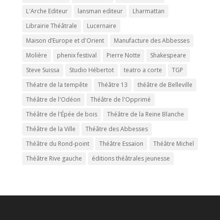
L'Arche Editeur
lansman editeur
Lharmattan
Librairie Théâtrale
Lucernaire
Maison d’Europe et d'Orient
Manufacture des Abbesses
Molière
phenix festival
Pierre Notte
Shakespeare
Steve Suissa
Studio Hébertot
teatro a corte
TGP
Théatre de la tempête
Théâtre 13
théâtre de Belleville
Théâtre de l'Odéon
Théâtre de l'Opprimé
Théâtre de l'Épée de bois
Théâtre de la Reine Blanche
Théâtre de la Ville
Théâtre des Abbesses
Théâtre du Rond-point
Théâtre Essaïon
Théâtre Michel
Théâtre Rive gauche
éditions théâtrales jeunesse