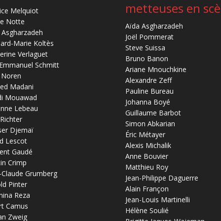
metteuses en sc
ice Melquiot
re Notte
Aïda Asgharzadeh
 Asgharzadeh
Joël Pommerat
ard-Marie Koltès
Steve Suissa
erine Verlaguet
Bruno Banon
-Emmanuel Schmitt
Ariane Mnouchkine
 Noren
Alexandre Zeff
ed Madani
Pauline Bureau
di Mouawad
Johanna Boyé
anne Lebeau
Guillaume Barbot
 Richter
Simon Abkarian
ser Djemaï
Éric Métayer
d Lescot
Alexis Michalik
ent Gaudé
Anne Bouvier
in Crimp
Matthieu Roy
-Claude Grumberg
Jean-Philippe Daguerre
ld Pinter
Alain Françon
mina Reza
Jean-Louis Martinelli
rt Camus
Hélène Soulié
an Zweig