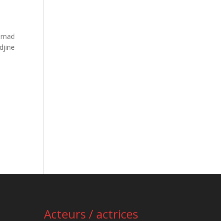
hamad
djine
Acteurs / actrices