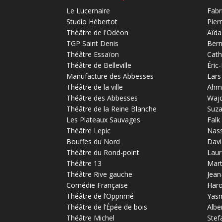
Le Lucernaire
Fabr
Studio Hébertot
Pier
Théâtre de l'Odéon
Aïda
TGP Saint Denis
Bern
Théâtre Essaïon
Cath
Théâtre de Belleville
Éric
Manufacture des Abbesses
Lars
Théâtre de la ville
Ahm
Théâtre des Abbesses
Waj
Théâtre de la Reine Blanche
Suz
Les Plateaux Sauvages
Falk
Théâtre Lepic
Nas
Bouffes du Nord
Davi
Théâtre du Rond-point
Laur
Théâtre 13
Mart
Théâtre Rive gauche
Jean
Comédie Française
Haro
Théâtre de l’Opprimé
Yas
Théâtre de l’Épée de bois
Albe
Théâtre Michel
Stef