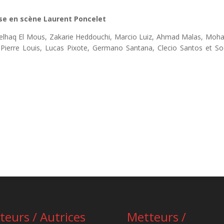
se en scène Laurent Poncelet
bdelhaq El Mous, Zakarie Heddouchi, Marcio Luiz, Ahmad Malas, Mo
ierre Louis, Lucas Pixote, Germano Santana, Clecio Santos et So
teurs / Autrices
Metteurs /