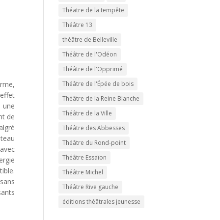
Théatre de la tempête
Théâtre 13
théâtre de Belleville
Théâtre de l'Odéon
Théâtre de l'Opprimé
Théâtre de l'Épée de bois
orme,
effet
Théâtre de la Reine Blanche
t une
Théâtre de la Ville
nt de
algré
Théâtre des Abbesses
ateau
Théâtre du Rond-point
 avec
Théâtre Essaïon
ergie
ible.
Théâtre Michel
 sans
Théâtre Rive gauche
sants
éditions théâtrales jeunesse