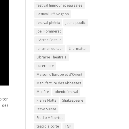
festival humour et eau salée
Festival Off Avignon
festival phénix
jeune public
Joël Pommerat
L'Arche Editeur
lansman editeur
Lharmattan
Librairie Théâtrale
Lucernaire
Maison d’Europe et d'Orient
Manufacture des Abbesses
Molière
phenix festival
lter.
Pierre Notte
Shakespeare
e des
Steve Suissa
Studio Hébertot
teatro a corte
TGP