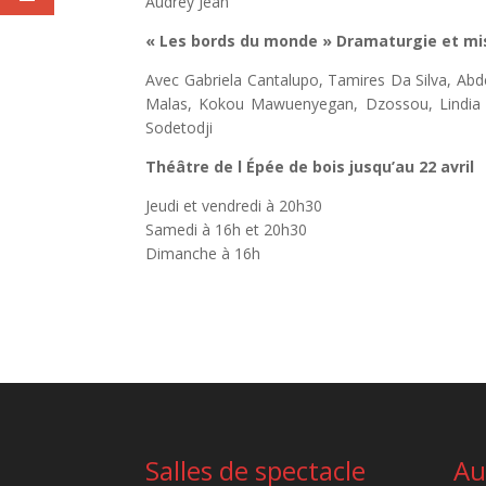
Audrey Jean
« Les bords du monde » Dramaturgie et mi
Avec Gabriela Cantalupo, Tamires Da Silva, A
Malas, Kokou Mawuenyegan, Dzossou, Lindia P
Sodetodji
Théâtre de l Épée de bois jusqu’au 22 avril
Jeudi et vendredi à 20h30
Samedi à 16h et 20h30
Dimanche à 16h
Salles de spectacle
Au