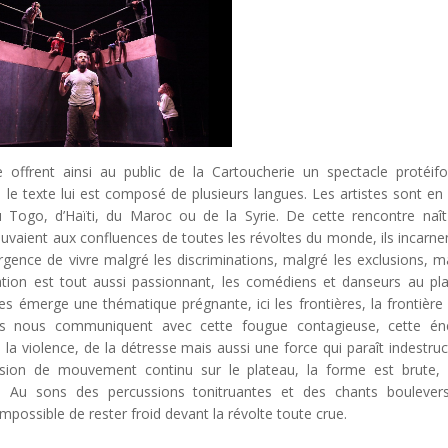
 offrent ainsi au public de la Cartoucherie un spectacle protéif
le texte lui est composé de plusieurs langues. Les artistes sont en 
u Togo, d’Haïti, du Maroc ou de la Syrie. De cette rencontre naî
ouvaient aux confluences de toutes les révoltes du monde, ils incarne
urgence de vivre malgré les discriminations, malgré les exclusions, m
ation est tout aussi passionnant, les comédiens et danseurs au pl
es émerge une thématique prégnante, ici les frontières, la frontière
u’ils nous communiquent avec cette fougue contagieuse, cette én
a violence, de la détresse mais aussi une force qui paraît indestruct
ession de mouvement continu sur le plateau, la forme est brute,
e. Au sons des percussions tonitruantes et des chants boulever
mpossible de rester froid devant la révolte toute crue.