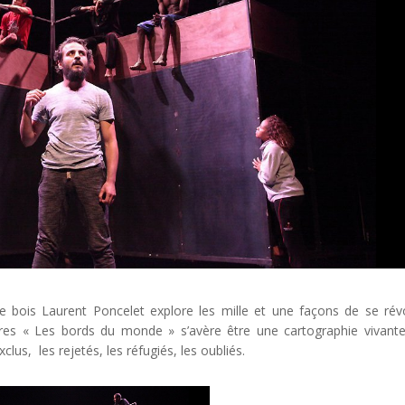
e bois Laurent Poncelet explore les mille et une façons de se révo
inaires « Les bords du monde » s’avère être une cartographie vivant
clus, les rejetés, les réfugiés, les oubliés.