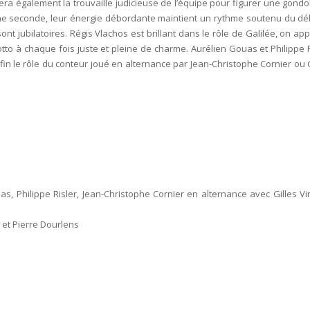
uera également la trouvaille judicieuse de l’équipe pour figurer une gondo
ne seconde, leur énergie débordante maintient un rythme soutenu du dé
ont jubilatoires. Régis Vlachos est brillant dans le rôle de Galilée, on ap
tto à chaque fois juste et pleine de charme. Aurélien Gouas et Philippe R
nfin le rôle du conteur joué en alternance par Jean-Christophe Cornier ou G
as, Philippe Risler, Jean-Christophe Cornier en alternance avec Gilles Vi
 et Pierre Dourlens