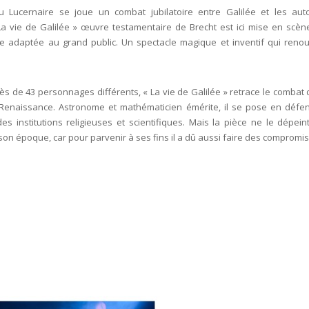
Lucernaire se joue un combat jubilatoire entre Galilée et les auto
 La vie de Galilée » œuvre testamentaire de Brecht est ici mise en scèn
e adaptée au grand public. Un spectacle magique et inventif qui renou
s de 43 personnages différents, « La vie de Galilée » retrace le combat 
enaissance. Astronome et mathématicien émérite, il se pose en défe
es institutions religieuses et scientifiques. Mais la pièce ne le dépein
n époque, car pour parvenir à ses fins il a dû aussi faire des compromi