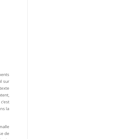
ments
l sur
texte
tent,
 c’est
ns la
malle
se de