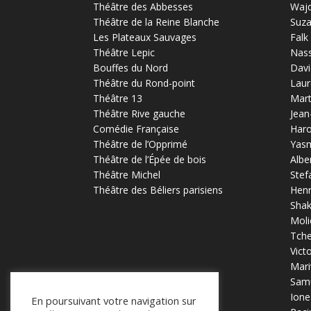
Théâtre des Abbesses
Waj
Théâtre de la Reine Blanche
Suz
Les Plateaux Sauvages
Falk
Théâtre Lepic
Nas
Bouffes du Nord
Davi
Théâtre du Rond-point
Laur
Théâtre 13
Mart
Théâtre Rive gauche
Jean
Comédie Française
Haro
Théâtre de l’Opprimé
Yas
Théâtre de l’Épée de bois
Albe
Théâtre Michel
Stef
Théâtre des Béliers parisiens
Henr
Sha
Moli
Tch
Vict
Mari
Samu
Ione
En poursuivant votre navigation sur