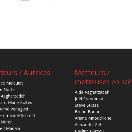
teurs / Autrices
Metteurs /
metteuses en sc
ice Melquiot
re Notte
Aïda Asgharzadeh
 Asgharzadeh
Joël Pommerat
ard-Marie Koltès
Steve Suissa
erine Verlaguet
Bruno Banon
-Emmanuel Schmitt
Ariane Mnouchkine
 Noren
Alexandre Zeff
ed Madani
Pauline Bureau