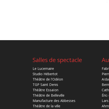
Salles de spectacle
Au
Le Lucernaire
Fabr
Studio Hébertot
Pier
Théâtre de l'Odéon
Aïda
TGP Saint Denis
Bern
Théâtre Essaïon
Cath
Théâtre de Belleville
Éric
Manufacture des Abbesses
Lars
Théâtre de la ville
Ahm