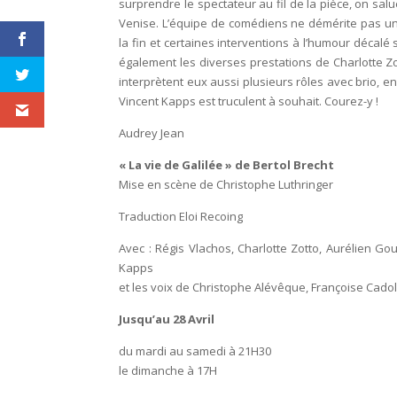
surprendre le spectateur au fil de la pièce, on sal
Venise. L’équipe de comédiens ne démérite pas u
la fin et certaines interventions à l’humour décalé s
également les diverses prestations de Charlotte Zo
interprètent eux aussi plusieurs rôles avec brio, e
Vincent Kapps est truculent à souhait. Courez-y !
Audrey Jean
« La vie de Galilée » de Bertol Brecht
Mise en scène de Christophe Luthringer
Traduction Eloi Recoing
Avec : Régis Vlachos, Charlotte Zotto, Aurélien Gou
Kapps
et les voix de Christophe Alévêque, Françoise Cadol
Jusqu’au 28 Avril
du mardi au samedi à 21H30
le dimanche à 17H