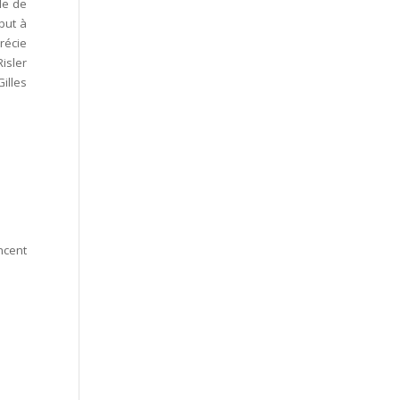
le de
but à
précie
isler
illes
ncent