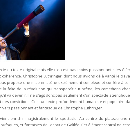
cie du texte original mais elle n’en est pas moins passionnante, les élé
ec cohérence. Christophe Luthringer, dont nous avions déjà vanté le travai
, nous propose une mise en scène extrêmement complexe et confère à ce 
 la folie de la révolution qui transparaît sur scène, les comédiens chan
u’il va devenir. Il ne s’agit donc pas seulement d’un spectacle scientifique
t des convictions. C’est un texte profondément humaniste et populaire da
univers passionnant et fantasque de Christophe Luthringer.
vient enrichir magistralement le spectacle. Au centre du plateau une 
ufoques, et fantaisies de l’esprit de Galilée. Cet élément central ne ces