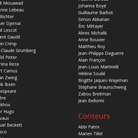
di Mouawad
Johanna Boyé
anne Lebeau
Guillaume Barbot
 Richter
Simon Abkarian
ser Djemaï
Éric Métayer
d Lescot
Alexis Michalik
ent Gaudé
Anne Bouvier
in Crimp
Matthieu Roy
-Claude Grumberg
Jean-Philippe Daguerre
ld Pinter
Alain Françon
mina Reza
Jean-Louis Martinelli
rt Camus
Hélène Soulié
an Zweig
Brigitte Jaques-Wajeman
ik Ibsen
Stéphane Braunschweig
kespeare
Zabou Breitman
ère
Jean Bellorini
ekhov
or Hugo
Conteurs
vaux
el Beckett
Abbi Patrix
sco
Marien Tillet