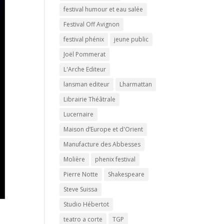
festival humour et eau salée
Festival Off Avignon
festival phénix
jeune public
Joël Pommerat
L'Arche Editeur
lansman editeur
Lharmattan
Librairie Théâtrale
Lucernaire
Maison d’Europe et d'Orient
Manufacture des Abbesses
Molière
phenix festival
Pierre Notte
Shakespeare
Steve Suissa
Studio Hébertot
teatro a corte
TGP