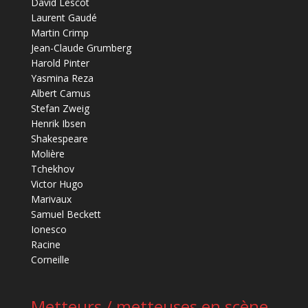
David Lescot
Laurent Gaudé
Martin Crimp
Jean-Claude Grumberg
Harold Pinter
Yasmina Reza
Albert Camus
Stefan Zweig
Henrik Ibsen
Shakespeare
Molière
Tchekhov
Victor Hugo
Marivaux
Samuel Beckett
Ionesco
Racine
Corneille
Metteurs / metteuses en scène