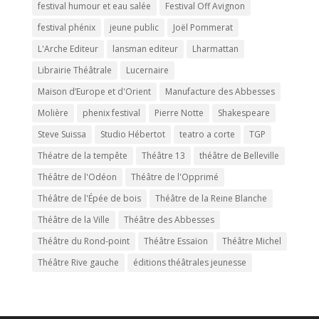
festival humour et eau salée
Festival Off Avignon
festival phénix
jeune public
Joël Pommerat
L'Arche Editeur
lansman editeur
Lharmattan
Librairie Théâtrale
Lucernaire
Maison d’Europe et d'Orient
Manufacture des Abbesses
Molière
phenix festival
Pierre Notte
Shakespeare
Steve Suissa
Studio Hébertot
teatro a corte
TGP
Théatre de la tempête
Théâtre 13
théâtre de Belleville
Théâtre de l'Odéon
Théâtre de l'Opprimé
Théâtre de l'Épée de bois
Théâtre de la Reine Blanche
Théâtre de la Ville
Théâtre des Abbesses
Théâtre du Rond-point
Théâtre Essaïon
Théâtre Michel
Théâtre Rive gauche
éditions théâtrales jeunesse