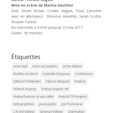
Mise en scène de Marina Gauthier
Avec Sevda Bozan, Coralie Miguel, Thaïs Lamothe
avec en alternance : Eléonore Hendriks, Sarah Scotté,
Roxane Turmel
les mercredis à 21h30 jusqu’au 10 mai 2017
Durée : 90 minutes
Étiquettes
Actes Sud
actes sud papiers
arche éditeur
Bouffes du Nord
Comédie Française
Confluences
Editions Théâtrales
Fabrice Melquiot
Festival
Festival Avignon
festival avignon off
festival humour et eau salée
Festival Off Avignon
festival phénix
jeune public
Joël Pommerat
L'Arche Editeur
lansman editeur
Lharmattan