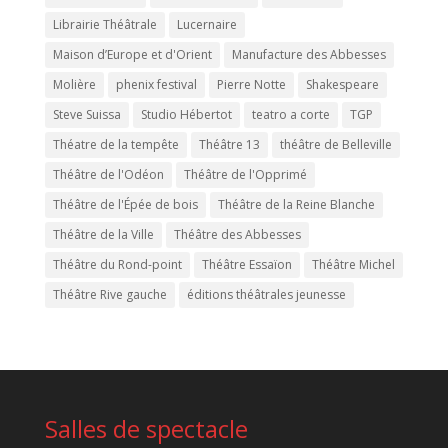
Librairie Théâtrale
Lucernaire
Maison d’Europe et d'Orient
Manufacture des Abbesses
Molière
phenix festival
Pierre Notte
Shakespeare
Steve Suissa
Studio Hébertot
teatro a corte
TGP
Théatre de la tempête
Théâtre 13
théâtre de Belleville
Théâtre de l'Odéon
Théâtre de l'Opprimé
Théâtre de l'Épée de bois
Théâtre de la Reine Blanche
Théâtre de la Ville
Théâtre des Abbesses
Théâtre du Rond-point
Théâtre Essaïon
Théâtre Michel
Théâtre Rive gauche
éditions théâtrales jeunesse
Salles de spectacle