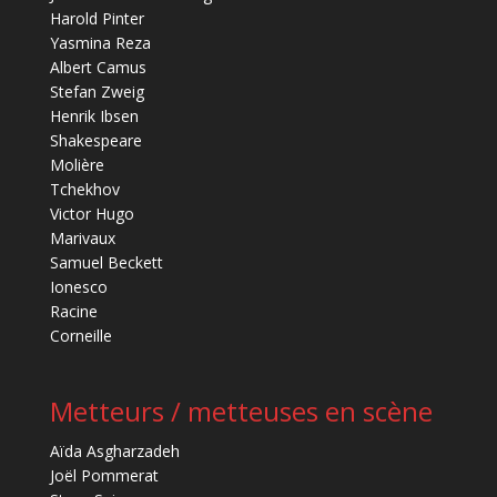
Harold Pinter
Yasmina Reza
Albert Camus
Stefan Zweig
Henrik Ibsen
Shakespeare
Molière
Tchekhov
Victor Hugo
Marivaux
Samuel Beckett
Ionesco
Racine
Corneille
Metteurs / metteuses en scène
Aïda Asgharzadeh
Joël Pommerat