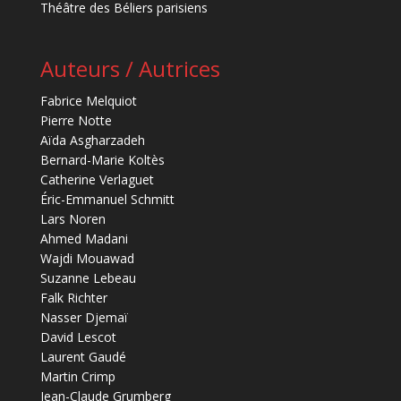
Théâtre des Béliers parisiens
Auteurs / Autrices
Fabrice Melquiot
Pierre Notte
Aïda Asgharzadeh
Bernard-Marie Koltès
Catherine Verlaguet
Éric-Emmanuel Schmitt
Lars Noren
Ahmed Madani
Wajdi Mouawad
Suzanne Lebeau
Falk Richter
Nasser Djemaï
David Lescot
Laurent Gaudé
Martin Crimp
Jean-Claude Grumberg