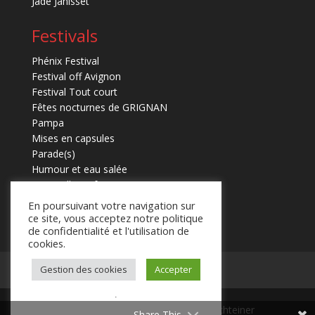
Jade Janisset
Festivals
Phénix Festival
Festival off Avignon
Festival Tout court
Fêtes nocturnes de GRIGNAN
Pampa
Mises en capsules
Parade(s)
Humour et eau salée
Marmaille en fugues
En poursuivant votre navigation sur
ce site, vous acceptez notre politique
de confidentialité et l'utilisation de
cookies.
Gestion des cookies
Accepter
Mentions légales
Contact
.
© 2025 Laurent Schteiner
Share This