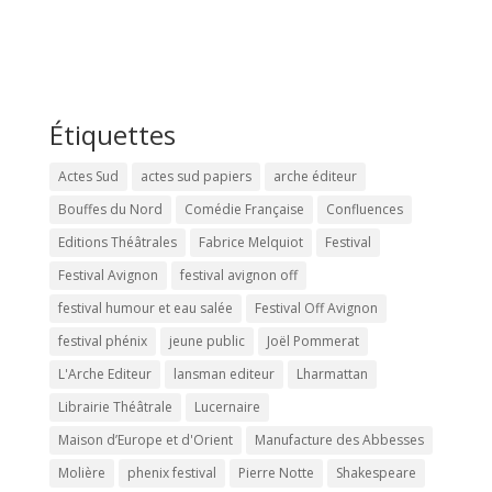
Étiquettes
Actes Sud
actes sud papiers
arche éditeur
Bouffes du Nord
Comédie Française
Confluences
Editions Théâtrales
Fabrice Melquiot
Festival
Festival Avignon
festival avignon off
festival humour et eau salée
Festival Off Avignon
festival phénix
jeune public
Joël Pommerat
L'Arche Editeur
lansman editeur
Lharmattan
Librairie Théâtrale
Lucernaire
Maison d’Europe et d'Orient
Manufacture des Abbesses
Molière
phenix festival
Pierre Notte
Shakespeare