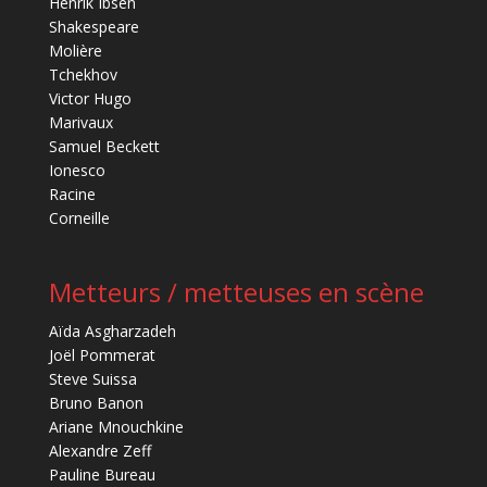
Henrik Ibsen
Shakespeare
Molière
Tchekhov
Victor Hugo
Marivaux
Samuel Beckett
Ionesco
Racine
Corneille
Metteurs / metteuses en scène
Aïda Asgharzadeh
Joël Pommerat
Steve Suissa
Bruno Banon
Ariane Mnouchkine
Alexandre Zeff
Pauline Bureau