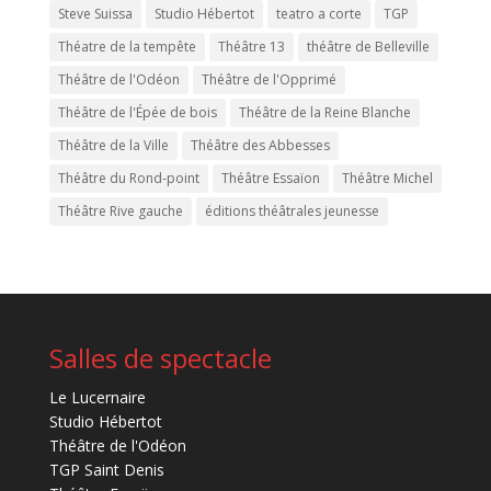
Steve Suissa
Studio Hébertot
teatro a corte
TGP
Théatre de la tempête
Théâtre 13
théâtre de Belleville
Théâtre de l'Odéon
Théâtre de l'Opprimé
Théâtre de l'Épée de bois
Théâtre de la Reine Blanche
Théâtre de la Ville
Théâtre des Abbesses
Théâtre du Rond-point
Théâtre Essaïon
Théâtre Michel
Théâtre Rive gauche
éditions théâtrales jeunesse
Salles de spectacle
Le Lucernaire
Studio Hébertot
Théâtre de l'Odéon
TGP Saint Denis