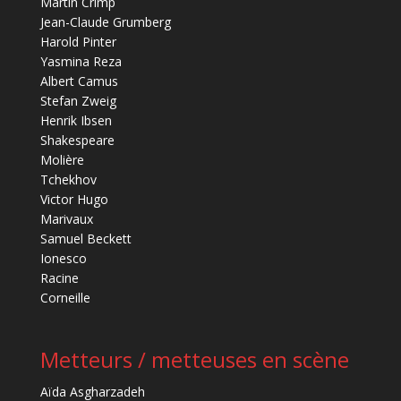
Martin Crimp
Jean-Claude Grumberg
Harold Pinter
Yasmina Reza
Albert Camus
Stefan Zweig
Henrik Ibsen
Shakespeare
Molière
Tchekhov
Victor Hugo
Marivaux
Samuel Beckett
Ionesco
Racine
Corneille
Metteurs / metteuses en scène
Aïda Asgharzadeh