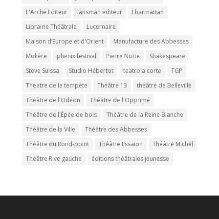
L'Arche Editeur
lansman editeur
Lharmattan
Librairie Théâtrale
Lucernaire
Maison d’Europe et d'Orient
Manufacture des Abbesses
Molière
phenix festival
Pierre Notte
Shakespeare
Steve Suissa
Studio Hébertot
teatro a corte
TGP
Théatre de la tempête
Théâtre 13
théâtre de Belleville
Théâtre de l'Odéon
Théâtre de l'Opprimé
Théâtre de l'Épée de bois
Théâtre de la Reine Blanche
Théâtre de la Ville
Théâtre des Abbesses
Théâtre du Rond-point
Théâtre Essaïon
Théâtre Michel
Théâtre Rive gauche
éditions théâtrales jeunesse