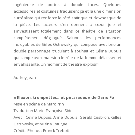
ingénieuse de portes à double faces. Quelques
accessoires et costumes traduisent ça et là une dimension
surréaliste qui renforce le côté satirique et clownesque de
la pièce. Les acteurs s’en donnent à cœur joie et
s’investissent totalement dans ce théâtre de situation
complètement déglingué. Saluons les performances
incroyables de Gilles Ostrowsky qui compose avec brio un
double personnage truculent à souhait et Céline Dupuis
qui campe avec maestria le rôle de la femme délaissée et
envahissante. Un moment de théâtre explosif !
Audrey Jean
« Klaxon, trompettes…et pétarades » de Dario Fo
Mise en scène de Marc Prin
Traduction Marie-Françoise Sidet
Avec : Céline Dupuis, Anne Dupuis, Gérald Césbron, Gilles
Ostrowsky, et Miléna Esturgie
Crédits Photos : Franck Treboit