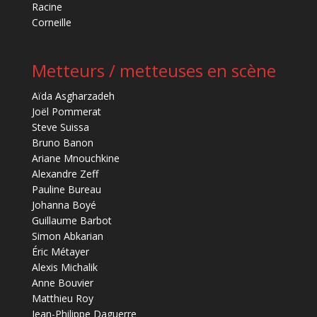
Racine
Corneille
Metteurs / metteuses en scène
Aïda Asgharzadeh
Joël Pommerat
Steve Suissa
Bruno Banon
Ariane Mnouchkine
Alexandre Zeff
Pauline Bureau
Johanna Boyé
Guillaume Barbot
Simon Abkarian
Éric Métayer
Alexis Michalik
Anne Bouvier
Matthieu Roy
Jean-Philippe Daguerre