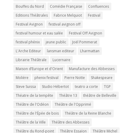
Bouffes du Nord
Comédie Française
Confluences
Editions Théâtrales
Fabrice Melquiot
Festival
Festival Avignon
festival avignon off
festival humour et eau salée
Festival Off Avignon
festival phénix
jeune public
Joël Pommerat
L'Arche Editeur
lansman editeur
Lharmattan
Librairie Théâtrale
Lucernaire
Maison d’Europe et d'Orient
Manufacture des Abbesses
Molière
phenix festival
Pierre Notte
Shakespeare
Steve Suissa
Studio Hébertot
teatro a corte
TGP
Théatre de la tempête
Théâtre 13
théâtre de Belleville
Théâtre de l'Odéon
Théâtre de l'Opprimé
Théâtre de l'Épée de bois
Théâtre de la Reine Blanche
Théâtre de la Ville
Théâtre des Abbesses
Théâtre du Rond-point
Théâtre Essaïon
Théâtre Michel