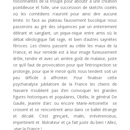
foisonnantes de la troupe pour aboutir à une création
pointilleuse et folle, une succession de sketchs ciselés
où les comédiens n’auront pour ainsi dire aucune
limite. Ici face au plateau faussement bucolique nous
passerons au gré des séquences par un enterrement
délirant et sanglant, un pique-nique entre amis où le
débat idéologique fait rage, et bien d’autres saynètes
féroces. Les chiens passent au crible les maux de la
France, et leur remède est à leur image furieusement
drôle, tendre et avec un arrière-goût de malaise, juste
ce qu’il faut de provocation pour que l’introspection se
prolonge, pour que le miroir qu’ils nous tendent soit un
peu difficile à affronter. Pour finaliser cette
psychanalyse jubilatoire de la France les chiens de
Navarre n’oublient pas d’en convoquer les grandes
figures historiques et populaires, Obélix, le général De
Gaulle, Jeanne d’arc ou encore Marie-Antoinette se
croisent et se rencontrent ainsi dans ce ballet étrange
et décalé. C’est grinçant, malin, irrévérencieux,
impertinent et libérateur et ça fait juste du bien ! Allez,
vive la France !