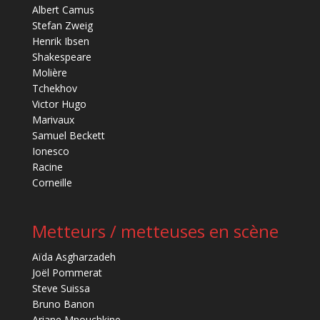
Albert Camus
Stefan Zweig
Henrik Ibsen
Shakespeare
Molière
Tchekhov
Victor Hugo
Marivaux
Samuel Beckett
Ionesco
Racine
Corneille
Metteurs / metteuses en scène
Aïda Asgharzadeh
Joël Pommerat
Steve Suissa
Bruno Banon
Ariane Mnouchkine