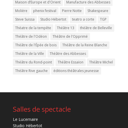
Maison d’Europe et d'Orient
Manufacture des Abbesses
Molière
phenix festival
Pierre Notte
Shakespeare
Steve Suissa
Studio Hébertot
teatro a corte
TGP
Théatre de la tempête
Théâtre 13
théâtre de Belleville
Théâtre de l'Odéon
Théâtre de l'Opprimé
Théâtre de l'Épée de bois
Théâtre de la Reine Blanche
Théâtre de la Ville
Théâtre des Abbesses
Théâtre du Rond-point
Théâtre Essaïon
Théâtre Michel
Théâtre Rive gauche
éditions théâtrales jeunesse
Salles de spectacle
Le Lucernaire
Studio Hébertot