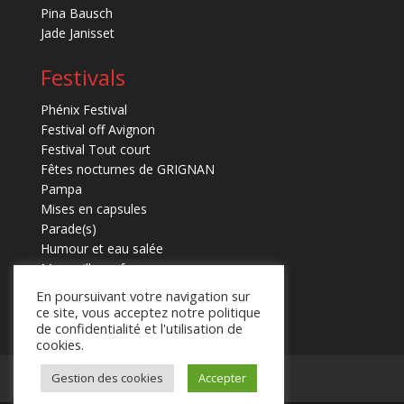
Pina Bausch
Jade Janisset
Festivals
Phénix Festival
Festival off Avignon
Festival Tout court
Fêtes nocturnes de GRIGNAN
Pampa
Mises en capsules
Parade(s)
Humour et eau salée
Marmaille en fugues
En poursuivant votre navigation sur
ce site, vous acceptez notre politique
de confidentialité et l'utilisation de
cookies.
Mentions légales
Contact
Gestion des cookies
Accepter