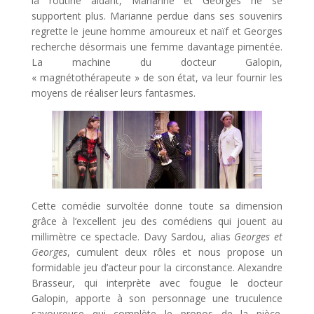
la routine aidant, Marianne et Georges ne se
supportent plus. Marianne perdue dans ses souvenirs
regrette le jeune homme amoureux et naïf et Georges
recherche désormais une femme davantage pimentée.
La machine du docteur Galopin,
« magnétothérapeute » de son état, va leur fournir les
moyens de réaliser leurs fantasmes.
Cette comédie survoltée donne toute sa dimension
grâce à l’excellent jeu des comédiens qui jouent au
millimètre ce spectacle. Davy Sardou, alias
Georges et
Georges
, cumulent deux rôles et nous propose un
formidable jeu d’acteur pour la circonstance. Alexandre
Brasseur, qui interprète avec fougue le docteur
Galopin, apporte à son personnage une truculence
savoureuse qui complète le propos de la pièce.