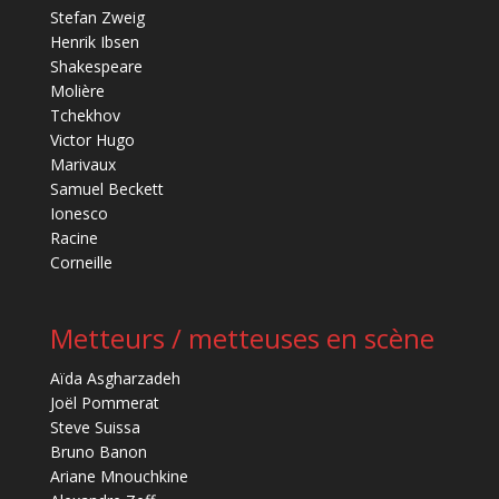
Stefan Zweig
Henrik Ibsen
Shakespeare
Molière
Tchekhov
Victor Hugo
Marivaux
Samuel Beckett
Ionesco
Racine
Corneille
Metteurs / metteuses en scène
Aïda Asgharzadeh
Joël Pommerat
Steve Suissa
Bruno Banon
Ariane Mnouchkine