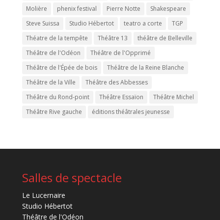
Molière
phenix festival
Pierre Notte
Shakespeare
Steve Suissa
Studio Hébertot
teatro a corte
TGP
Théatre de la tempête
Théâtre 13
théâtre de Belleville
Théâtre de l'Odéon
Théâtre de l'Opprimé
Théâtre de l'Épée de bois
Théâtre de la Reine Blanche
Théâtre de la Ville
Théâtre des Abbesses
Théâtre du Rond-point
Théâtre Essaïon
Théâtre Michel
Théâtre Rive gauche
éditions théâtrales jeunesse
Salles de spectacle
Le Lucernaire
Studio Hébertot
Théâtre de l'Odéon