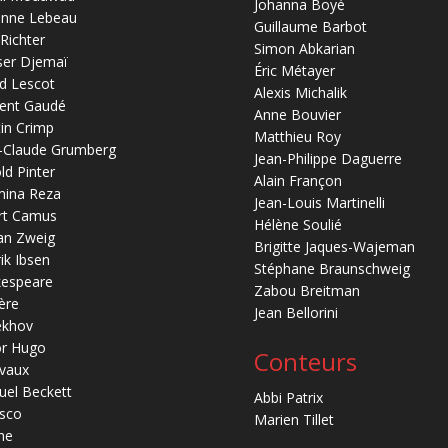
Johanna Boyé
anne Lebeau
Guillaume Barbot
 Richter
Simon Abkarian
ser Djemaï
Éric Métayer
d Lescot
Alexis Michalik
ent Gaudé
Anne Bouvier
in Crimp
Matthieu Roy
-Claude Grumberg
Jean-Philippe Daguerre
ld Pinter
Alain Françon
mina Reza
Jean-Louis Martinelli
rt Camus
Hélène Soulié
an Zweig
Brigitte Jaques-Wajeman
ik Ibsen
Stéphane Braunschweig
kespeare
Zabou Breitman
ère
Jean Bellorini
ekhov
or Hugo
Conteurs
vaux
el Beckett
Abbi Patrix
sco
Marien Tillet
ne