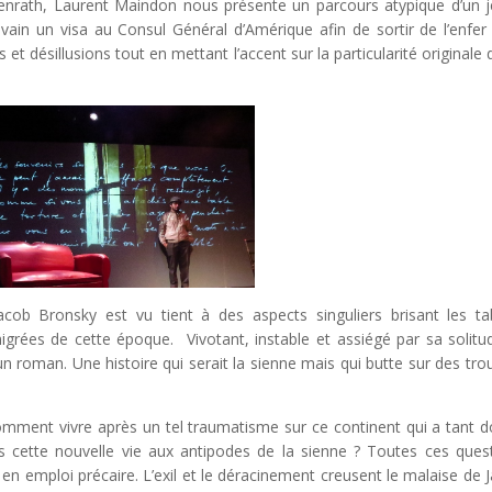
lsenrath, Laurent Maindon nous présente un parcours atypique d’un 
in un visa au Consul Général d’Amérique afin de sortir de l’enfer 
rs et désillusions tout en mettant l’accent sur la particularité originale 
acob Bronsky est vu tient à des aspects singuliers brisant les t
grées de cette époque. Vivotant, instable et assiégé par sa solitu
un roman. Une histoire qui serait la sienne mais qui butte sur des tro
 Comment vivre après un tel traumatisme sur ce continent qui a tant 
 cette nouvelle vie aux antipodes de la sienne ? Toutes ces ques
 en emploi précaire. L’exil et le déracinement creusent le malaise de 