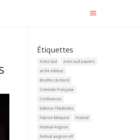
Étiquettes
Actes Sud
actes sud papiers
s
arche éditeur
Bouffes du Nord
Comédie Française
Confluences
Editions Théâtrales
Fabrice Melquiot
Festival
Festival Avignon
festival avignon off