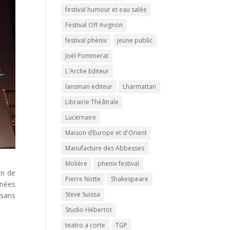
festival humour et eau salée
Festival Off Avignon
festival phénix
jeune public
Joël Pommerat
L'Arche Editeur
lansman editeur
Lharmattan
Librairie Théâtrale
Lucernaire
Maison d’Europe et d'Orient
Manufacture des Abbesses
Molière
phenix festival
in de
Pierre Notte
Shakespeare
nnées
Steve Suissa
 sans
Studio Hébertot
teatro a corte
TGP