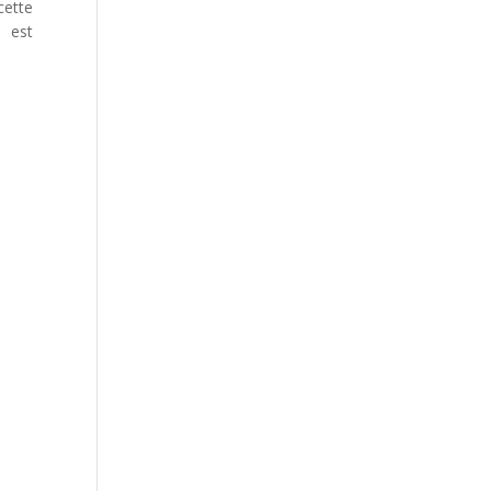
cette
y est