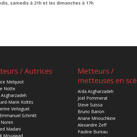
redis, samedis à 21h et les dimanches à 17h
teurs / Autrices
Metteurs /
metteuses en sc
ice Melquiot
re Notte
Aïda Asgharzadeh
 Asgharzadeh
Joël Pommerat
ard-Marie Koltès
Steve Suissa
erine Verlaguet
Bruno Banon
-Emmanuel Schmitt
Ariane Mnouchkine
 Noren
Alexandre Zeff
ed Madani
Pauline Bureau
di Mouawad