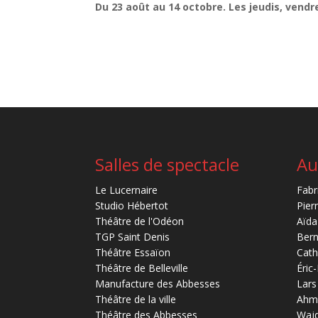
Du 23 août au 14 octobre. Les jeudis, vend
Salles de spectacle
Au
Le Lucernaire
Fabr
Studio Hébertot
Pier
Théâtre de l'Odéon
Aïda
TGP Saint Denis
Bern
Théâtre Essaïon
Cath
Théâtre de Belleville
Éric
Manufacture des Abbesses
Lars
Théâtre de la ville
Ahm
Théâtre des Abbesses
Waj