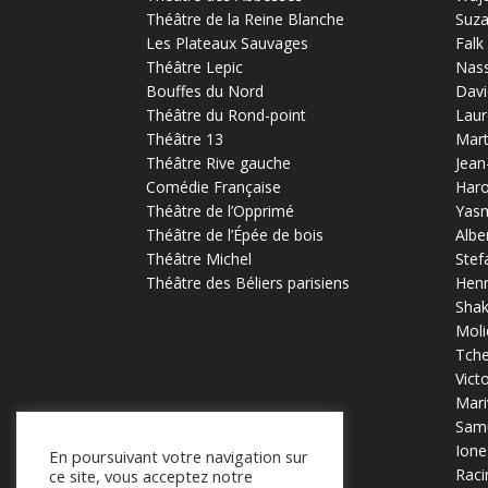
Théâtre de la Reine Blanche
Suz
Les Plateaux Sauvages
Falk
Théâtre Lepic
Nas
Bouffes du Nord
Davi
Théâtre du Rond-point
Laur
Théâtre 13
Mart
Théâtre Rive gauche
Jean
Comédie Française
Haro
Théâtre de l’Opprimé
Yas
Théâtre de l’Épée de bois
Albe
Théâtre Michel
Stef
Théâtre des Béliers parisiens
Henr
Sha
Moli
Tch
Vict
Mari
Samu
Ione
En poursuivant votre navigation sur
Raci
ce site, vous acceptez notre