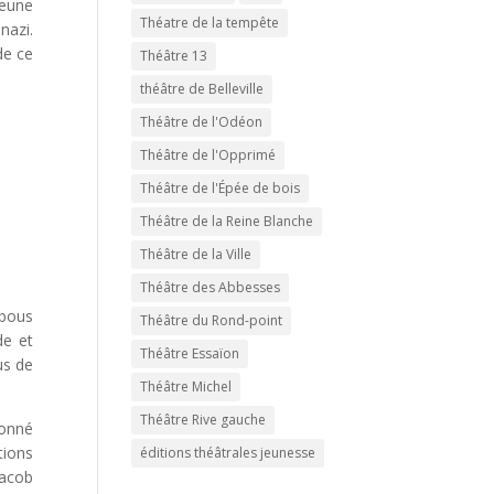
jeune
Théatre de la tempête
nazi.
de ce
Théâtre 13
théâtre de Belleville
Théâtre de l'Odéon
Théâtre de l'Opprimé
Théâtre de l'Épée de bois
Théâtre de la Reine Blanche
Théâtre de la Ville
Théâtre des Abbesses
abous
Théâtre du Rond-point
de et
Théâtre Essaïon
us de
Théâtre Michel
Théâtre Rive gauche
donné
tions
éditions théâtrales jeunesse
Jacob