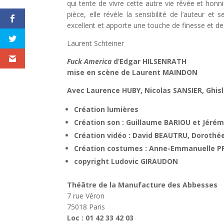
qui tente de vivre cette autre vie rêvée et honni
pièce, elle révèle la sensibilité de l’auteur e
excellent et apporte une touche de finesse et de
Laurent Schteiner
Fuck America
d’Edgar HILSENRATH
mise en scène de Laurent MAINDON
Avec Laurence HUBY, Nicolas SANSIER, Ghis
Création lumières
Création son : Guillaume BARIOU et Jéré
Création vidéo : David BEAUTRU, Doroth
Création costumes : Anne-Emmanuelle P
copyright Ludovic GIRAUDON
Théâtre de la Manufacture des Abbesses
7 rue Véron
75018 Paris
Loc : 01 42 33 42 03