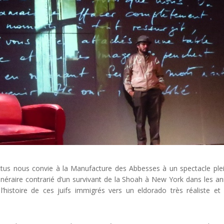
Rictus nous convie à la Manufacture des Abbesses à un spectacle ple
tinéraire contrarié d’un survivant de la Shoah à New York dans les a
l’histoire de ces juifs immigrés vers un eldorado très réaliste et