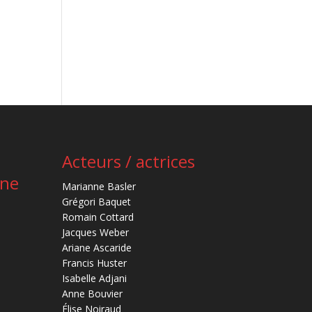
Acteurs / actrices
ène
Marianne Basler
Grégori Baquet
Romain Cottard
Jacques Weber
Ariane Ascaride
Francis Huster
Isabelle Adjani
Anne Bouvier
Élise Noiraud