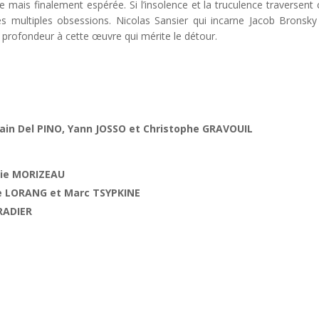
e mais finalement espérée. Si l’insolence et la truculence traversent 
t ses multiples obsessions. Nicolas Sansier qui incarne Jacob Bronsk
 profondeur à cette œuvre qui mérite le détour.
lain Del PINO, Yann JOSSO et Christophe GRAVOUIL
mie MORIZEAU
ée LORANG et Marc TSYPKINE
RADIER