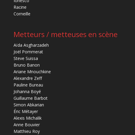
Ionesco
Racine
Corneille
Metteurs / metteuses en scène
Aïda Asgharzadeh
Joël Pommerat
Steve Suissa
Bruno Banon
Ariane Mnouchkine
Alexandre Zeff
Pauline Bureau
Johanna Boyé
Guillaume Barbot
Simon Abkarian
Éric Métayer
Alexis Michalik
Anne Bouvier
Matthieu Roy