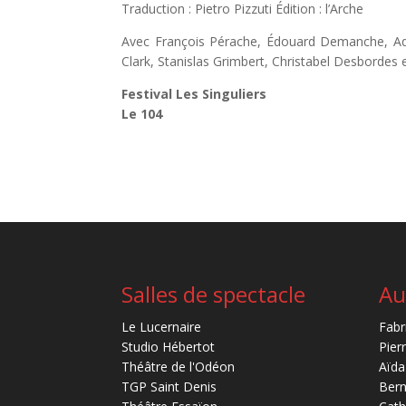
Traduction : Pietro Pizzuti Édition : l’Arche
Avec François Pérache, Édouard Demanche, Adr
Clark, Stanislas Grimbert, Christabel Desbordes
Festival Les Singuliers
Le 104
Salles de spectacle
Au
Le Lucernaire
Fabr
Studio Hébertot
Pier
Théâtre de l'Odéon
Aïda
TGP Saint Denis
Bern