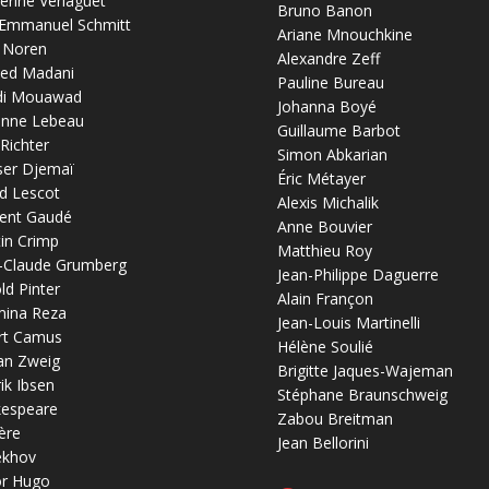
erine Verlaguet
Bruno Banon
-Emmanuel Schmitt
Ariane Mnouchkine
 Noren
Alexandre Zeff
ed Madani
Pauline Bureau
di Mouawad
Johanna Boyé
anne Lebeau
Guillaume Barbot
 Richter
Simon Abkarian
ser Djemaï
Éric Métayer
d Lescot
Alexis Michalik
ent Gaudé
Anne Bouvier
in Crimp
Matthieu Roy
-Claude Grumberg
Jean-Philippe Daguerre
ld Pinter
Alain Françon
mina Reza
Jean-Louis Martinelli
rt Camus
Hélène Soulié
an Zweig
Brigitte Jaques-Wajeman
ik Ibsen
Stéphane Braunschweig
kespeare
Zabou Breitman
ère
Jean Bellorini
ekhov
or Hugo