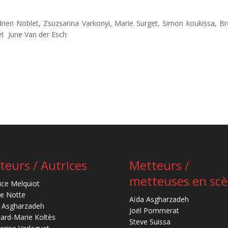
ien Noblet, Zsuzsanna Varkonyi, Marie Surget, Simon koukissa, B
 et June Van der Esch
teurs / Autrices
Metteurs /
metteuses en sc
ice Melquiot
re Notte
Aïda Asgharzadeh
 Asgharzadeh
Joël Pommerat
ard-Marie Koltès
Steve Suissa