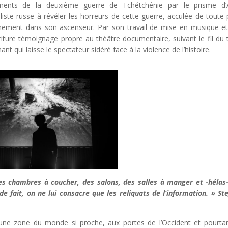
ments de la deuxième guerre de Tchétchénie par le prisme d’
aliste russe à révéler les horreurs de cette guerre, acculée de toute 
âchement dans son ascenseur. Par son travail de mise en musique e
riture témoignage propre au théâtre documentaire, suivant le fil du 
nt qui laisse le spectateur sidéré face à la violence de l’histoire.
es chambres à coucher, des salons, des salles à manger et -hélas
e fait, on ne lui consacre que les reliquats de l’information. » St
une zone du monde si proche, aux portes de l’Occident et pourtan