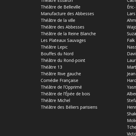
Théâtre Essaïon
Cath
Théâtre de Belleville
Éric
Manufacture des Abbesses
Lars
Théâtre de la ville
Ahm
Théâtre des Abbesses
Waj
Théâtre de la Reine Blanche
Suz
Les Plateaux Sauvages
Falk
Théâtre Lepic
Nas
Bouffes du Nord
Davi
Théâtre du Rond-point
Laur
Théâtre 13
Mart
Théâtre Rive gauche
Jean
Comédie Française
Haro
Théâtre de l’Opprimé
Yas
Théâtre de l’Épée de bois
Albe
Théâtre Michel
Stef
Théâtre des Béliers parisiens
Henr
Sha
Moli
Tch
Vict