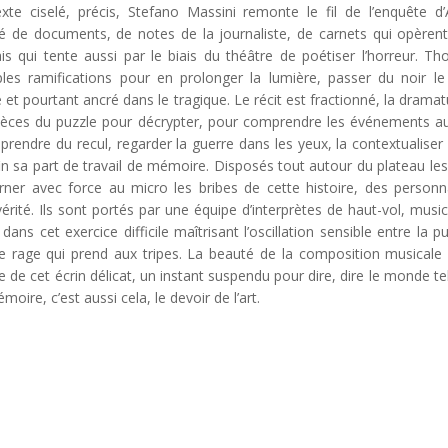
exte ciselé, précis, Stefano Massini remonte le fil de l’enquête d
ié de documents, de notes de la journaliste, de carnets qui opèren
ais qui tente aussi par le biais du théâtre de poétiser l’horreur. T
ples ramifications pour en prolonger la lumière, passer du noir le
 et pourtant ancré dans le tragique. Le récit est fractionné, la dramat
 pièces du puzzle pour décrypter, pour comprendre les événements a
 prendre du recul, regarder la guerre dans les yeux, la contextualiser
in sa part de travail de mémoire. Disposés tout autour du plateau les
arner avec force au micro les bribes de cette histoire, des person
rité. Ils sont portés par une équipe d’interprètes de haut-vol, music
ans cet exercice difficile maîtrisant l’oscillation sensible entre la p
 une rage qui prend aux tripes. La beauté de la composition musicale 
 de cet écrin délicat, un instant suspendu pour dire, dire le monde tel 
moire, c’est aussi cela, le devoir de l’art.