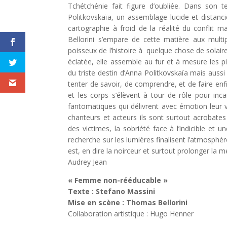
Tchétchénie fait figure d’oubliée. Dans son t
Politkovskaïa, un assemblage lucide et distanc
cartographie à froid de la réalité du conflit m
Bellorini s’empare de cette matière aux multi
poisseux de l’histoire à quelque chose de solaire
éclatée, elle assemble au fur et à mesure les
du triste destin d’Anna Politkovskaïa mais aussi
tenter de savoir, de comprendre, et de faire enf
et les corps s’élèvent à tour de rôle pour inc
fantomatiques qui délivrent avec émotion leur vé
chanteurs et acteurs ils sont surtout acrobates d
des victimes, la sobriété face à l’indicible et
recherche sur les lumières finalisent l’atmosphère
est, en dire la noirceur et surtout prolonger la mé
Audrey Jean
« Femme non-rééducable »
Texte : Stefano Massini
Mise en scène : Thomas Bellorini
Collaboration artistique : Hugo Henner