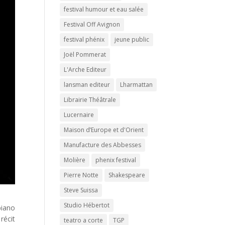
festival humour et eau salée
Festival Off Avignon
festival phénix
jeune public
Joël Pommerat
L'Arche Editeur
lansman editeur
Lharmattan
Librairie Théâtrale
Lucernaire
Maison d’Europe et d'Orient
Manufacture des Abbesses
Molière
phenix festival
Pierre Notte
Shakespeare
Steve Suissa
Studio Hébertot
biano
récit
teatro a corte
TGP