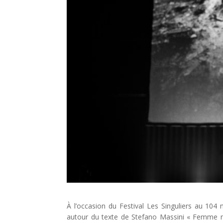
À l’occasion du Festival Les Singuliers au 10
autour du texte de Stefano Massini « Femme n