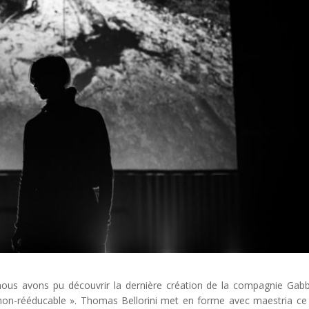
4 nous avons pu découvrir la dernière création de la compagnie Gab
on-rééducable ». Thomas Bellorini met en forme avec maestria ce 