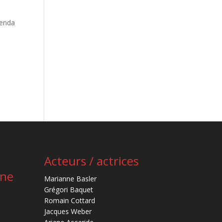
renda
Acteurs / actrices
ène
Marianne Basler
Grégori Baquet
Romain Cottard
Jacques Weber