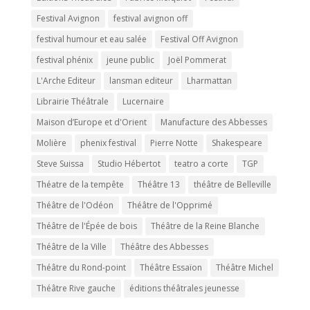
Festival Avignon
festival avignon off
festival humour et eau salée
Festival Off Avignon
festival phénix
jeune public
Joël Pommerat
L'Arche Editeur
lansman editeur
Lharmattan
Librairie Théâtrale
Lucernaire
Maison d’Europe et d'Orient
Manufacture des Abbesses
Molière
phenix festival
Pierre Notte
Shakespeare
Steve Suissa
Studio Hébertot
teatro a corte
TGP
Théatre de la tempête
Théâtre 13
théâtre de Belleville
Théâtre de l'Odéon
Théâtre de l'Opprimé
Théâtre de l'Épée de bois
Théâtre de la Reine Blanche
Théâtre de la Ville
Théâtre des Abbesses
Théâtre du Rond-point
Théâtre Essaïon
Théâtre Michel
Théâtre Rive gauche
éditions théâtrales jeunesse