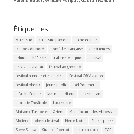
Hélène Godet, William Petipas, Gaétan Ranson
Étiquettes
Actes Sud
actes sud papiers
arche éditeur
Bouffes du Nord
Comédie Française
Confluences
Editions Théâtrales
Fabrice Melquiot
Festival
Festival Avignon
festival avignon off
festival humour et eau salée
Festival Off Avignon
festival phénix
jeune public
Joël Pommerat
L'Arche Editeur
lansman editeur
Lharmattan
Librairie Théâtrale
Lucernaire
Maison d’Europe et d'Orient
Manufacture des Abbesses
Molière
phenix festival
Pierre Notte
Shakespeare
Steve Suissa
Studio Hébertot
teatro a corte
TGP