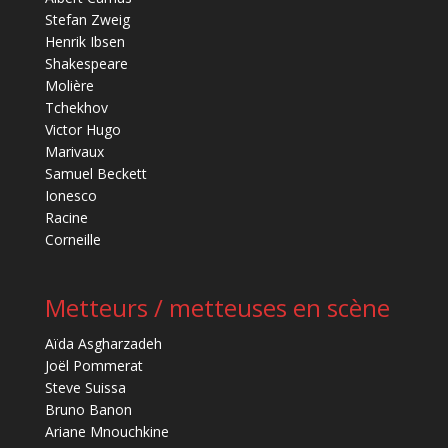
Stefan Zweig
Henrik Ibsen
Shakespeare
Molière
Tchekhov
Victor Hugo
Marivaux
Samuel Beckett
Ionesco
Racine
Corneille
Metteurs / metteuses en scène
Aïda Asgharzadeh
Joël Pommerat
Steve Suissa
Bruno Banon
Ariane Mnouchkine