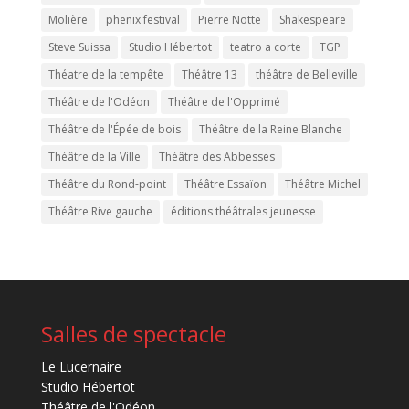
Molière
phenix festival
Pierre Notte
Shakespeare
Steve Suissa
Studio Hébertot
teatro a corte
TGP
Théatre de la tempête
Théâtre 13
théâtre de Belleville
Théâtre de l'Odéon
Théâtre de l'Opprimé
Théâtre de l'Épée de bois
Théâtre de la Reine Blanche
Théâtre de la Ville
Théâtre des Abbesses
Théâtre du Rond-point
Théâtre Essaïon
Théâtre Michel
Théâtre Rive gauche
éditions théâtrales jeunesse
Salles de spectacle
Le Lucernaire
Studio Hébertot
Théâtre de l'Odéon