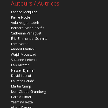
Auteurs / Autrices
Fabrice Melquiot
Pierre Notte
Aïda Asgharzadeh
Bernard-Marie Koltès
Catherine Verlaguet
Éric-Emmanuel Schmitt
Lars Noren
Ahmed Madani
Wajdi Mouawad
Suzanne Lebeau
Falk Richter
Nasser Djemaï
David Lescot
Laurent Gaudé
Martin Crimp
Jean-Claude Grumberg
Harold Pinter
Yasmina Reza
Albert Camus