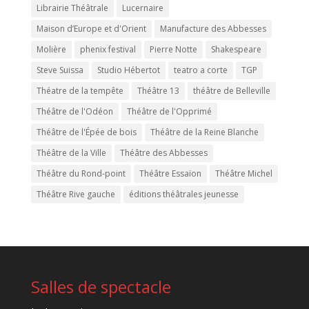
Librairie Théâtrale
Lucernaire
Maison d’Europe et d'Orient
Manufacture des Abbesses
Molière
phenix festival
Pierre Notte
Shakespeare
Steve Suissa
Studio Hébertot
teatro a corte
TGP
Théatre de la tempête
Théâtre 13
théâtre de Belleville
Théâtre de l'Odéon
Théâtre de l'Opprimé
Théâtre de l'Épée de bois
Théâtre de la Reine Blanche
Théâtre de la Ville
Théâtre des Abbesses
Théâtre du Rond-point
Théâtre Essaïon
Théâtre Michel
Théâtre Rive gauche
éditions théâtrales jeunesse
Salles de spectacle