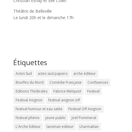
Christian Esnay et Elie Collin
Théâtre de Belleville
Le lundi 20h et le dimanche 17h
Étiquettes
Actes Sud
actes sud papiers
arche éditeur
Bouffes du Nord
Comédie Française
Confluences
Editions Théâtrales
Fabrice Melquiot
Festival
Festival Avignon
festival avignon off
festival humour et eau salée
Festival Off Avignon
festival phénix
jeune public
Joël Pommerat
L'Arche Editeur
lansman editeur
Lharmattan