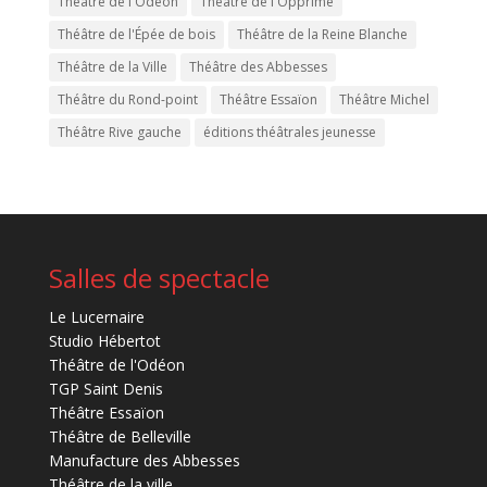
Théâtre de l'Odéon
Théâtre de l'Opprimé
Théâtre de l'Épée de bois
Théâtre de la Reine Blanche
Théâtre de la Ville
Théâtre des Abbesses
Théâtre du Rond-point
Théâtre Essaïon
Théâtre Michel
Théâtre Rive gauche
éditions théâtrales jeunesse
Salles de spectacle
Le Lucernaire
Studio Hébertot
Théâtre de l'Odéon
TGP Saint Denis
Théâtre Essaïon
Théâtre de Belleville
Manufacture des Abbesses
Théâtre de la ville