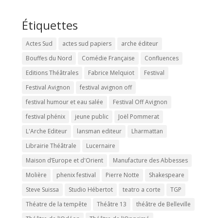
Étiquettes
Actes Sud
actes sud papiers
arche éditeur
Bouffes du Nord
Comédie Française
Confluences
Editions Théâtrales
Fabrice Melquiot
Festival
Festival Avignon
festival avignon off
festival humour et eau salée
Festival Off Avignon
festival phénix
jeune public
Joël Pommerat
L'Arche Editeur
lansman editeur
Lharmattan
Librairie Théâtrale
Lucernaire
Maison d’Europe et d'Orient
Manufacture des Abbesses
Molière
phenix festival
Pierre Notte
Shakespeare
Steve Suissa
Studio Hébertot
teatro a corte
TGP
Théatre de la tempête
Théâtre 13
théâtre de Belleville