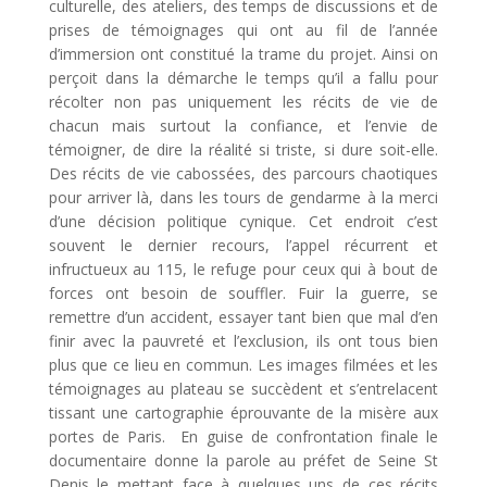
culturelle, des ateliers, des temps de discussions et de
prises de témoignages qui ont au fil de l’année
d’immersion ont constitué la trame du projet. Ainsi on
perçoit dans la démarche le temps qu’il a fallu pour
récolter non pas uniquement les récits de vie de
chacun mais surtout la confiance, et l’envie de
témoigner, de dire la réalité si triste, si dure soit-elle.
Des récits de vie cabossées, des parcours chaotiques
pour arriver là, dans les tours de gendarme à la merci
d’une décision politique cynique. Cet endroit c’est
souvent le dernier recours, l’appel récurrent et
infructueux au 115, le refuge pour ceux qui à bout de
forces ont besoin de souffler. Fuir la guerre, se
remettre d’un accident, essayer tant bien que mal d’en
finir avec la pauvreté et l’exclusion, ils ont tous bien
plus que ce lieu en commun. Les images filmées et les
témoignages au plateau se succèdent et s’entrelacent
tissant une cartographie éprouvante de la misère aux
portes de Paris. En guise de confrontation finale le
documentaire donne la parole au préfet de Seine St
Denis le mettant face à quelques uns de ces récits