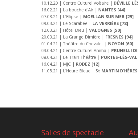
10.12.20 | Centre Culturel Voltaire |
DÉVILLE LÈ
16.02.21 | La bouche d’Air |
NANTES [44]
07.03.21 | L’Ellipse |
MOELLAN SUR MER [29]
09.03.21 | Le Scarabée |
LA VERRIÈRE
[78]
12.03.21 | Hôtel Dieu |
VALOGNES [50]
20.03.21 | La Grange Dimière |
FRESNES [94]
01.04.21 | Théâtre du Chevalet |
NOYON [60]
03.04.21 | Centre Culturel Anima |
PRUNELLI DI
08.04.21 | Le Train Théâtre |
PORTES-LÈS-VAL
16.04.21 | MJC |
RODEZ [12]
11.05.21 | L’Heure Bleue |
St MARTIN D’HÈRES 
Salles de spectacle
Au