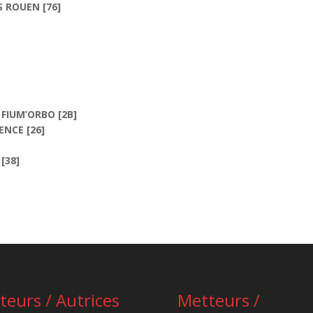
S ROUEN [76]
 FIUM’ORBO [2B]
ENCE [26]
[38]
teurs / Autrices
Metteurs /