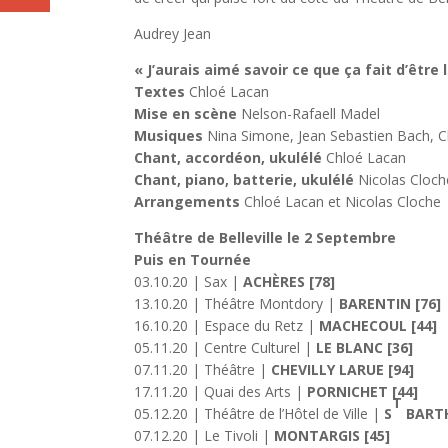
Audrey Jean
« J’aurais aimé savoir ce que ça fait d’être l
Textes
Chloé Lacan
Mise en scène
Nelson-Rafaell Madel
Musiques
Nina Simone, Jean Sebastien Bach, Ch
Chant, accordéon, ukulélé
Chloé Lacan
Chant, piano, batterie, ukulélé
Nicolas Cloch
Arrangements
Chloé Lacan et Nicolas Cloche
Théâtre de Belleville le 2 Septembre
Puis en Tournée
03.10.20 | Sax |
ACHÈRES [78]
13.10.20 | Théâtre Montdory |
BARENTIN
[76]
16.10.20 | Espace du Retz |
MACHECOUL [44]
05.11.20 | Centre Culturel |
LE BLANC [36]
07.11.20 | Théâtre |
CHEVILLY LARUE [94]
17.11.20 | Quai des Arts |
PORNICHET [44]
T
05.12.20 | Théâtre de l’Hôtel de Ville |
S
BARTH
07.12.20 | Le Tivoli |
MONTARGIS [45]