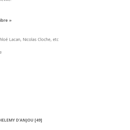
ibre »
loé Lacan, Nicolas Cloche, etc
e
ELEMY D’ANJOU [49]