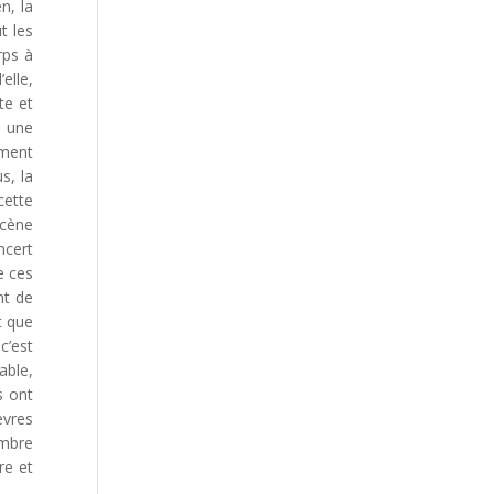
n, la
t les
rps à
elle,
te et
s une
ement
s, la
cette
scène
ncert
e ces
nt de
t que
c’est
able,
s ont
èvres
ombre
re et