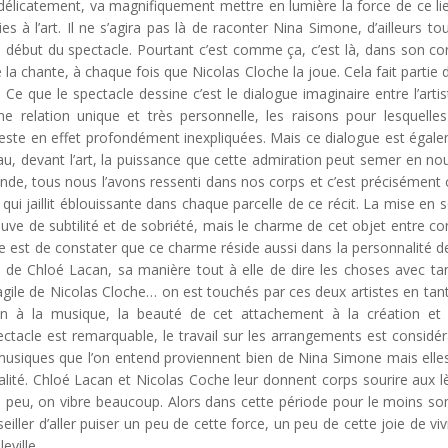
e délicatement, va magnifiquement mettre en lumière la force de ce lie
 à l’art. Il ne s’agira pas là de raconter Nina Simone, d’ailleurs tou
 début du spectacle. Pourtant c’est comme ça, c’est là, dans son co
 la chante, à chaque fois que Nicolas Cloche la joue. Cela fait partie d’
. Ce que le spectacle dessine c’est le dialogue imaginaire entre l’artis
 relation unique et très personnelle, les raisons pour lesquelle
reste en effet profondément inexpliquées. Mais ce dialogue est égal
eau, devant l’art, la puissance que cette admiration peut semer en nou
onde, tous nous l’avons ressenti dans nos corps et c’est précisément 
, qui jaillit éblouissante dans chaque parcelle de ce récit. La mise en 
uve de subtilité et de sobriété, mais le charme de cet objet entre co
ce est de constater que ce charme réside aussi dans la personnalité d
ère de Chloé Lacan, sa manière tout à elle de dire les choses avec ta
ragile de Nicolas Cloche… on est touchés par ces deux artistes en tan
ion à la musique, la beauté de cet attachement à la création et 
tacle est remarquable, le travail sur les arrangements est considér
les musiques que l’on entend proviennent bien de Nina Simone mais elle
alité. Chloé Lacan et Nicolas Coche leur donnent corps sourire aux l
un peu, on vibre beaucoup. Alors dans cette période pour le moins s
ller d’aller puiser un peu de cette force, un peu de cette joie de viv
eville.