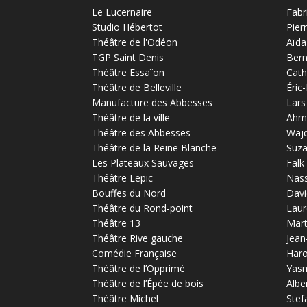
Le Lucernaire
Fabr
Studio Hébertot
Pier
Théâtre de l'Odéon
Aïda
TGP Saint Denis
Bern
Théâtre Essaïon
Cath
Théâtre de Belleville
Éric
Manufacture des Abbesses
Lars
Théâtre de la ville
Ahm
Théâtre des Abbesses
Waj
Théâtre de la Reine Blanche
Suz
Les Plateaux Sauvages
Falk
Théâtre Lepic
Nas
Bouffes du Nord
Davi
Théâtre du Rond-point
Laur
Théâtre 13
Mart
Théâtre Rive gauche
Jean
Comédie Française
Haro
Théâtre de l’Opprimé
Yas
Théâtre de l’Épée de bois
Albe
Théâtre Michel
Stef