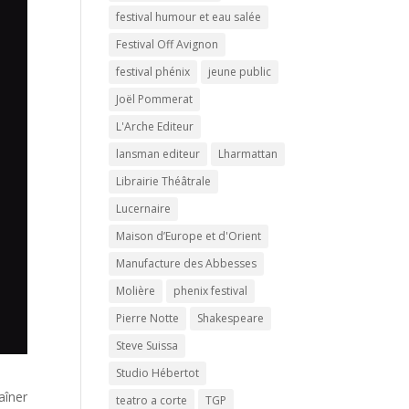
festival humour et eau salée
Festival Off Avignon
festival phénix
jeune public
Joël Pommerat
L'Arche Editeur
lansman editeur
Lharmattan
Librairie Théâtrale
Lucernaire
Maison d’Europe et d'Orient
Manufacture des Abbesses
Molière
phenix festival
Pierre Notte
Shakespeare
Steve Suissa
Studio Hébertot
aîner
teatro a corte
TGP