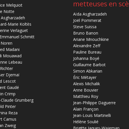
metteuses en sc
ice Melquiot
re Notte
Aïda Asgharzadeh
 Asgharzadeh
Joël Pommerat
ard-Marie Koltès
Steve Suissa
erine Verlaguet
Bruno Banon
-Emmanuel Schmitt
Ariane Mnouchkine
 Noren
Alexandre Zeff
ed Madani
Pauline Bureau
di Mouawad
Johanna Boyé
anne Lebeau
Guillaume Barbot
 Richter
Simon Abkarian
ser Djemaï
Éric Métayer
d Lescot
Alexis Michalik
ent Gaudé
Anne Bouvier
in Crimp
Matthieu Roy
-Claude Grumberg
Jean-Philippe Daguerre
ld Pinter
Alain Françon
mina Reza
Jean-Louis Martinelli
rt Camus
Hélène Soulié
an Zweig
Brigitte Jaques-Wajeman