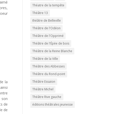
 aimé
Théatre de la tempête
ores,
Théâtre 13
coeur
théâtre de Belleville
Théâtre de l'Odéon
Théâtre de l'Opprimé
Théâtre de l'Épée de bois
Théâtre de la Reine Blanche
Théâtre de la Ville
Théâtre des Abbesses
Théâtre du Rond-point
Théâtre Essaïon
de la
ainsi
Théâtre Michel
ontre
Théâtre Rive gauche
e son
ts de
éditions théâtrales jeunesse
le de