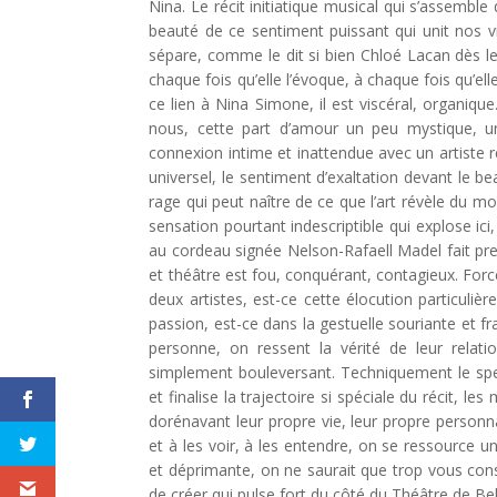
Nina. Le récit initiatique musical qui s’assembl
beauté de ce sentiment puissant qui unit nos vies
sépare, comme le dit si bien Chloé Lacan dès le
chaque fois qu’elle l’évoque, à chaque fois qu’elle
ce lien à Nina Simone, il est viscéral, organique
nous, cette part d’amour un peu mystique, une
connexion intime et inattendue avec un artiste 
universel, le sentiment d’exaltation devant le b
rage qui peut naître de ce que l’art révèle du m
sensation pourtant indescriptible qui explose ici
au cordeau signée Nelson-Rafaell Madel fait pre
et théâtre est fou, conquérant, contagieux. For
deux artistes, est-ce cette élocution particuli
passion, est-ce dans la gestuelle souriante et f
personne, on ressent la vérité de leur relat
simplement bouleversant. Techniquement le spec
et finalise la trajectoire si spéciale du récit, 
dorénavant leur propre vie, leur propre personn
et à les voir, à les entendre, on se ressource 
et déprimante, on ne saurait que trop vous consei
de créer qui pulse fort du côté du Théâtre de Bell