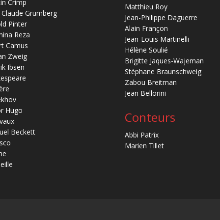
in Crimp
Matthieu Roy
-Claude Grumberg
Jean-Philippe Daguerre
ld Pinter
Alain Françon
mina Reza
Jean-Louis Martinelli
rt Camus
Hélène Soulié
an Zweig
Brigitte Jaques-Wajeman
ik Ibsen
Stéphane Braunschweig
kespeare
Zabou Breitman
ère
Jean Bellorini
ekhov
or Hugo
Conteurs
vaux
el Beckett
Abbi Patrix
sco
Marien Tillet
ne
eille