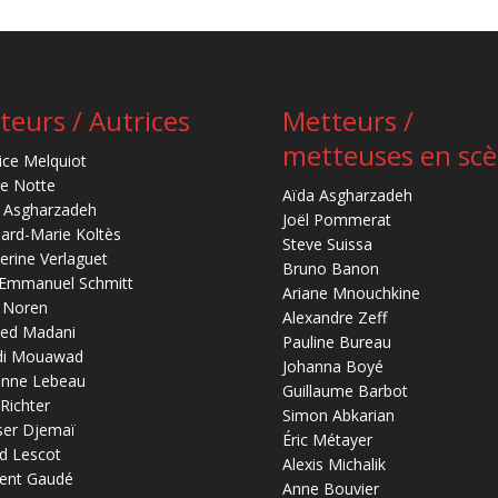
teurs / Autrices
Metteurs /
metteuses en sc
ice Melquiot
re Notte
Aïda Asgharzadeh
 Asgharzadeh
Joël Pommerat
ard-Marie Koltès
Steve Suissa
erine Verlaguet
Bruno Banon
-Emmanuel Schmitt
Ariane Mnouchkine
 Noren
Alexandre Zeff
ed Madani
Pauline Bureau
di Mouawad
Johanna Boyé
anne Lebeau
Guillaume Barbot
 Richter
Simon Abkarian
ser Djemaï
Éric Métayer
d Lescot
Alexis Michalik
ent Gaudé
Anne Bouvier