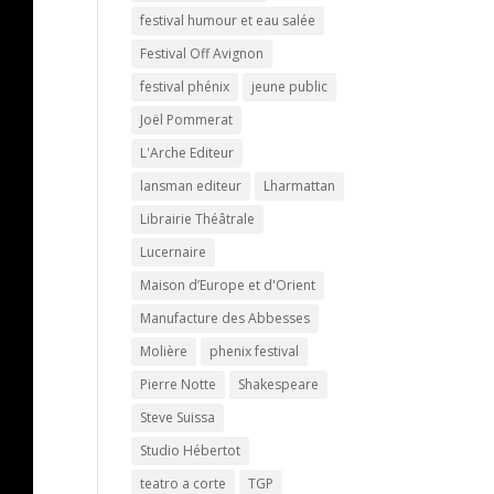
festival humour et eau salée
Festival Off Avignon
festival phénix
jeune public
Joël Pommerat
L'Arche Editeur
lansman editeur
Lharmattan
Librairie Théâtrale
Lucernaire
Maison d’Europe et d'Orient
Manufacture des Abbesses
Molière
phenix festival
Pierre Notte
Shakespeare
Steve Suissa
Studio Hébertot
teatro a corte
TGP