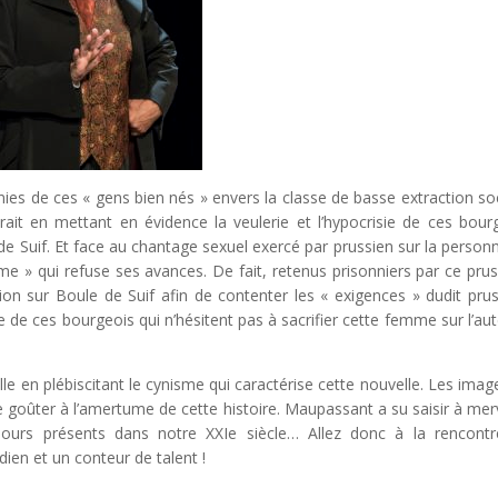
ies de ces « gens bien nés » envers la classe de basse extraction soc
rait en mettant en évidence la veulerie et l’hypocrisie de ces bour
de Suif. Et face au chantage sexuel exercé par prussien sur la person
ame » qui refuse ses avances. De fait, retenus prisonniers par ce prus
on sur Boule de Suif afin de contenter les « exigences » dudit prus
 de ces bourgeois qui n’hésitent pas à sacrifier cette femme sur l’aut
le en plébiscitant le cynisme qui caractérise cette nouvelle. Les imag
e goûter à l’amertume de cette histoire. Maupassant a su saisir à merv
ujours présents dans notre XXIe siècle… Allez donc à la rencont
en et un conteur de talent !