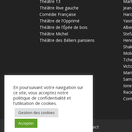
Théâtre 13
Mart
Théâtre Rive gauche
Jean
Comédie Française
Haro
Théâtre de l’Opprimé
Yas
Théâtre de l’Épée de bois
Albe
Théâtre Michel
Stef
Théâtre des Béliers parisiens
Henr
Sha
Moli
Tch
Vict
Mari
Samu
Ione
En poursuivant votre navigation sur
Raci
ce site, vous acceptez notre
politique de confidentialité et
Corn
l'utilisation de cookies.
Gestion des cookies
Accepter
Mentions légales
Contact