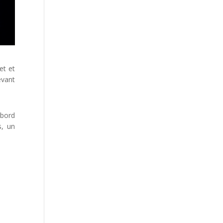
et et
evant
 bord
s, un