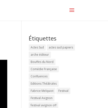
Étiquettes
Actes Sud
actes sud papiers
arche éditeur
Bouffes du Nord
Comédie Française
Confluences
Editions Théâtrales
Fabrice Melquiot
Festival
Festival Avignon
festival avignon off