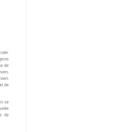
iale.
geois
ne de
sien,
sien.
el de
es se
eille
re de