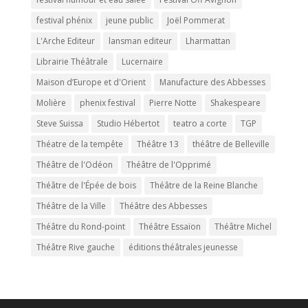
festival phénix
jeune public
Joël Pommerat
L'Arche Editeur
lansman editeur
Lharmattan
Librairie Théâtrale
Lucernaire
Maison d’Europe et d'Orient
Manufacture des Abbesses
Molière
phenix festival
Pierre Notte
Shakespeare
Steve Suissa
Studio Hébertot
teatro a corte
TGP
Théatre de la tempête
Théâtre 13
théâtre de Belleville
Théâtre de l'Odéon
Théâtre de l'Opprimé
Théâtre de l'Épée de bois
Théâtre de la Reine Blanche
Théâtre de la Ville
Théâtre des Abbesses
Théâtre du Rond-point
Théâtre Essaïon
Théâtre Michel
Théâtre Rive gauche
éditions théâtrales jeunesse