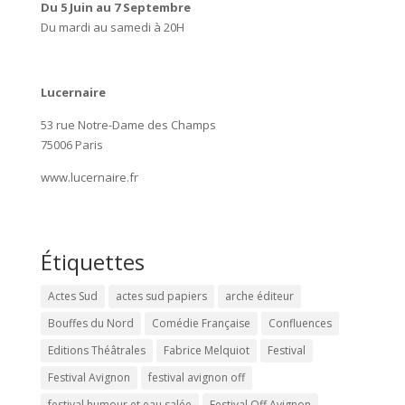
Du 5 Juin au 7 Septembre
Du mardi au samedi à 20H
Lucernaire
53 rue Notre-Dame des Champs
75006 Paris
www.lucernaire.fr
Étiquettes
Actes Sud
actes sud papiers
arche éditeur
Bouffes du Nord
Comédie Française
Confluences
Editions Théâtrales
Fabrice Melquiot
Festival
Festival Avignon
festival avignon off
festival humour et eau salée
Festival Off Avignon