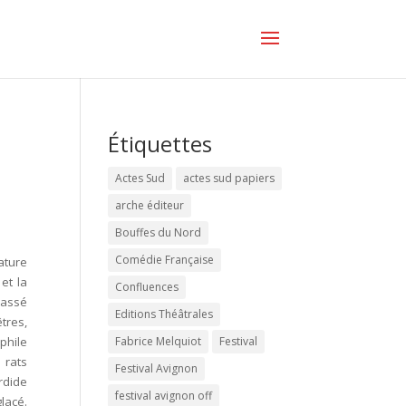
Étiquettes
Actes Sud
actes sud papiers
arche éditeur
Bouffes du Nord
Comédie Française
ature
et la
Confluences
passé
Editions Théâtrales
tres,
phile
Fabrice Melquiot
Festival
 rats
Festival Avignon
ordide
festival avignon off
lacé.