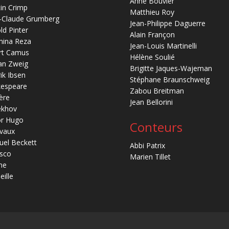
Anne Bouvier
in Crimp
Matthieu Roy
-Claude Grumberg
Jean-Philippe Daguerre
ld Pinter
Alain Françon
mina Reza
Jean-Louis Martinelli
rt Camus
Hélène Soulié
an Zweig
Brigitte Jaques-Wajeman
ik Ibsen
Stéphane Braunschweig
kespeare
Zabou Breitman
ère
Jean Bellorini
ekhov
or Hugo
Conteurs
vaux
el Beckett
Abbi Patrix
sco
Marien Tillet
ne
eille