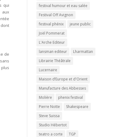
s qui
festival humour et eau salée
d aux
Festival Off Avignon
entée
festival phénix
jeune public
 dont
Joël Pommerat
L'Arche Editeur
lansman editeur
Lharmattan
se de
 sans
Librairie Théâtrale
 plus
Lucernaire
Maison d’Europe et d'Orient
Manufacture des Abbesses
Molière
phenix festival
Pierre Notte
Shakespeare
Steve Suissa
Studio Hébertot
teatro a corte
TGP