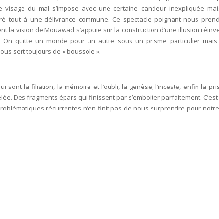
e visage du mal s’impose avec une certaine candeur inexpliquée mai
gré tout à une délivrance commune. Ce spectacle poignant nous pren
ent la vision de Mouawad s’appuie sur la construction d’une illusion réinv
. On quitte un monde pour un autre sous un prisme particulier mais
nous sert toujours de « boussole ».
nt la filiation, la mémoire et l’oubli, la genèse, l’inceste, enfin la pri
celée. Des fragments épars qui finissent par s’emboiter parfaitement. C’est
problématiques récurrentes n’en finit pas de nous surprendre pour notre