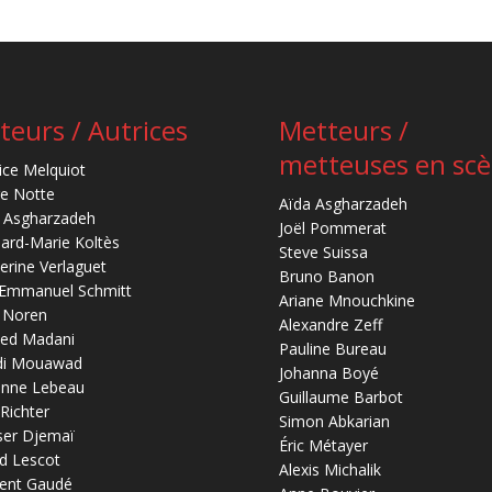
teurs / Autrices
Metteurs /
metteuses en sc
ice Melquiot
re Notte
Aïda Asgharzadeh
 Asgharzadeh
Joël Pommerat
ard-Marie Koltès
Steve Suissa
erine Verlaguet
Bruno Banon
-Emmanuel Schmitt
Ariane Mnouchkine
 Noren
Alexandre Zeff
ed Madani
Pauline Bureau
di Mouawad
Johanna Boyé
anne Lebeau
Guillaume Barbot
 Richter
Simon Abkarian
ser Djemaï
Éric Métayer
d Lescot
Alexis Michalik
ent Gaudé