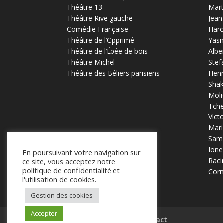
Théâtre 13
Mart
Théâtre Rive gauche
Jean
Comédie Française
Haro
Théâtre de l’Opprimé
Yas
Théâtre de l’Épée de bois
Albe
Théâtre Michel
Stef
Théâtre des Béliers parisiens
Henr
Sha
Moli
Tch
Vict
Mari
Samu
Ione
En poursuivant votre navigation sur
Raci
ce site, vous acceptez notre
politique de confidentialité et
Corn
l'utilisation de cookies.
Gestion des cookies
Accepter
Mentions légales
Contact