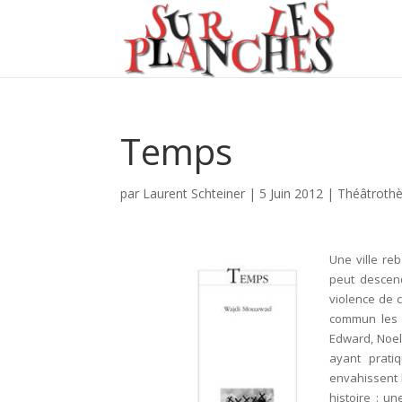
Temps
par
Laurent Schteiner
|
5 Juin 2012
|
Théâtroth
Une ville re
peut descend
violence de 
commun les a
Edward, Noel
ayant prati
envahissent l
histoire : un