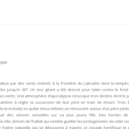
èque
battue par des vents violents à la frontière du Labrador dont la tempér
re jusqu’à -60°. Un mur géant a été dressé pour lutter contre le froid 
ces vents. Une atmosphère d’apocalypse convoque trois destins dont le 
mène à régler la succession de leur père en train de mourir. Trois ê
la et Arckady en quête d’eux-mêmes se retrouvent autour d’un père pédo
qué des sévices sexuelles sur sa plus jeune fille. Des hordes de
a ville, témoin de l’hallali qui semble guetter les protagonistes de cette s
e fratrie naturelle qui se découvrira à travers ce voyage horrifique et g