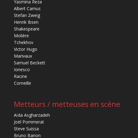
Yasmina Reza
Albert Camus
Stefan Zweig
Henrik Ibsen
Shakespeare
Molière
Tchekhov
Victor Hugo
Marivaux
Samuel Beckett
Ionesco
Racine
Corneille
Metteurs / metteuses en scène
Aïda Asgharzadeh
Joël Pommerat
Steve Suissa
Bruno Banon