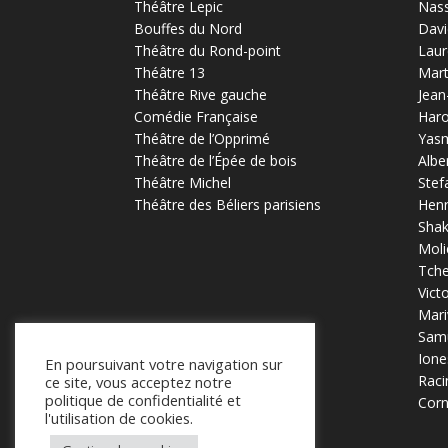
Théâtre Lepic
Nas
Bouffes du Nord
Davi
Théâtre du Rond-point
Laur
Théâtre 13
Mart
Théâtre Rive gauche
Jean
Comédie Française
Haro
Théâtre de l’Opprimé
Yas
Théâtre de l’Épée de bois
Albe
Théâtre Michel
Stef
Théâtre des Béliers parisiens
Henr
Sha
Moli
Tch
Vict
Mari
Samu
Ione
En poursuivant votre navigation sur
Raci
ce site, vous acceptez notre
politique de confidentialité et
Corn
l'utilisation de cookies.