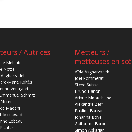
teurs / Autrices
Metteurs /
metteuses en sc
ice Melquiot
re Notte
Aïda Asgharzadeh
 Asgharzadeh
Joël Pommerat
ard-Marie Koltès
Steve Suissa
erine Verlaguet
Bruno Banon
-Emmanuel Schmitt
Ariane Mnouchkine
 Noren
Alexandre Zeff
ed Madani
Pauline Bureau
di Mouawad
Johanna Boyé
anne Lebeau
Guillaume Barbot
 Richter
Simon Abkarian