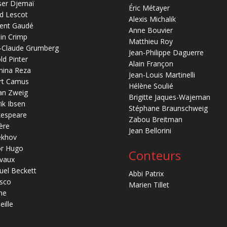
ser Djemaï
Éric Métayer
d Lescot
Alexis Michalik
ent Gaudé
Anne Bouvier
in Crimp
Matthieu Roy
-Claude Grumberg
Jean-Philippe Daguerre
ld Pinter
Alain Françon
mina Reza
Jean-Louis Martinelli
rt Camus
Hélène Soulié
an Zweig
Brigitte Jaques-Wajeman
ik Ibsen
Stéphane Braunschweig
kespeare
Zabou Breitman
ère
Jean Bellorini
ekhov
or Hugo
Conteurs
vaux
el Beckett
Abbi Patrix
sco
Marien Tillet
ne
eille