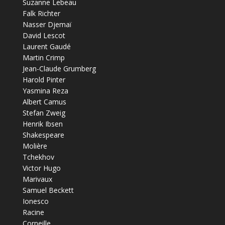
Suzanne Lebeau
Falk Richter
Nasser Djemaï
David Lescot
Laurent Gaudé
Martin Crimp
Jean-Claude Grumberg
Harold Pinter
Yasmina Reza
Albert Camus
Stefan Zweig
Henrik Ibsen
Shakespeare
Molière
Tchekhov
Victor Hugo
Marivaux
Samuel Beckett
Ionesco
Racine
Corneille